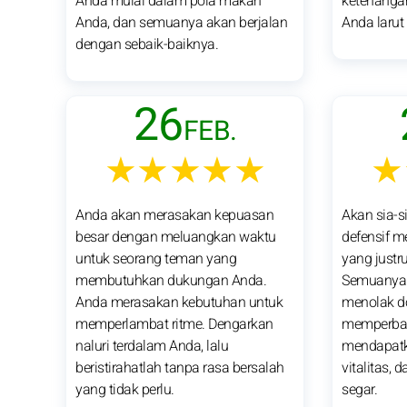
Anda mulai dalam pola makan
ketenangan 
Anda, dan semuanya akan berjalan
Anda larut
dengan sebaik-baiknya.
26
FEB.
★★★★★
★
Anda akan merasakan kepuasan
Akan sia-s
besar dengan meluangkan waktu
defensif 
untuk seorang teman yang
yang justr
membutuhkan dukungan Anda.
Semuanya 
Anda merasakan kebutuhan untuk
menolak d
memperlambat ritme. Dengarkan
memperbaru
naluri terdalam Anda, lalu
mendapatk
beristirahatlah tanpa rasa bersalah
vitalitas,
yang tidak perlu.
segar.