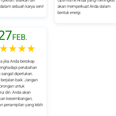
pikiran. Biarkan diri
Optimisme Anda yang meningkat
 dalam sebuah karya seni!
akan memperkuat Anda dalam
bentuk energi.
27
FEB.
★★★★
ia jika Anda bersikap
menghadapi perubahan
u sangat diperlukan.
berjalan baik. Jangan
orongan untuk
i diri. Anda akan
an keseimbangan,
 dan penampilan yang lebih