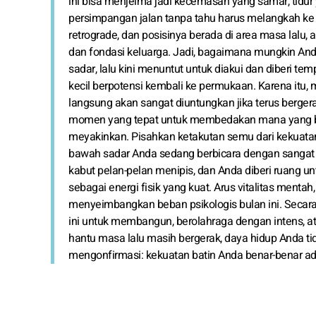
ini bisa menjelma jadi kecemasan yang samar, tidur y
persimpangan jalan tanpa tahu harus melangkah ke 
retrograde, dan posisinya berada di area masa lalu, a
dan fondasi keluarga. Jadi, bagaimana mungkin Anda
sadar, lalu kini menuntut untuk diakui dan diberi tem
kecil berpotensi kembali ke permukaan. Karena itu,
langsung akan sangat diuntungkan jika terus bergerak
momen yang tepat untuk membedakan mana yang be
meyakinkan. Pisahkan ketakutan semu dari kekuatan
bawah sadar Anda sedang berbicara dengan sangat je
kabut pelan-pelan menipis, dan Anda diberi ruang un
sebagai energi fisik yang kuat. Arus vitalitas menta
menyeimbangkan beban psikologis bulan ini. Secara
ini untuk membangun, berolahraga dengan intens, a
hantu masa lalu masih bergerak, daya hidup Anda tid
mengonfirmasi: kekuatan batin Anda benar-benar ad