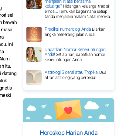
menjalani Natal bersama
keluarga?
Hidangan keluarga, tradisi,
g
emosi… Temukan bagaimana setiap
ori sel
tanda menjalani malam Natal mereka.
am bawah
Prediksi numerologi Anda
ka masa
Biarkan
angka menerangi jalan Anda!
ra
du. Ini
Dapatkan Nomor Keberuntungan
sa
Anda!
Setiap hari, dapatkan nomor
 Alam
keberuntungan Anda!
h itu,
Astrologi Sideral atau Tropikal
Dua
i datang
aliran astrologi yang berbeda!
ntuk
gnetis
 meski
Horoskop Harian Anda