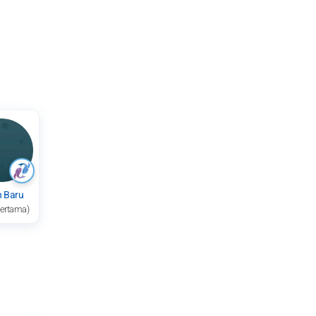
n Baru
pertama)