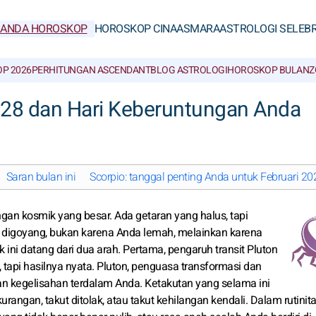
RANDA HOROSKOP
HOROSKOP CINA
ASMARA
ASTROLOGI SELEBR
P 2026
PERHITUNGAN ASCENDANT
BLOG ASTROLOGI
HOROSKOP BULAN
Z
028 dan Hari Keberuntungan Anda
Saran bulan ini
Scorpio: tanggal penting Anda untuk Februari 20
gan kosmik yang besar. Ada getaran yang halus, tapi
digoyang, bukan karena Anda lemah, melainkan karena
ak ini datang dari dua arah. Pertama, pengaruh transit Pluton
 tapi hasilnya nyata. Pluton, penguasa transformasi dan
n kegelisahan terdalam Anda. Ketakutan yang selama ini
angan, takut ditolak, atau takut kehilangan kendali. Dalam rutinita