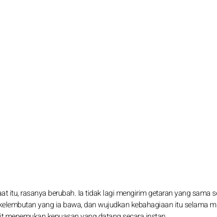
aat itu, rasanya berubah. Ia tidak lagi mengirim getaran yang sama s
 kelembutan yang ia bawa, dan wujudkan kebahagiaan itu selama m
ulit menemukan kepuasan yang datang secara instan.