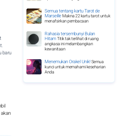
Semua tentang kartu Tarot de
Marseille
Makna 22 kartu tarot untuk
menafsirkan pembacaan
Rahasia tersembunyi Bulan
t
Hitam
Titik tak terlihat di ruang
angkasa ini melambangkan
t.
kewanitaan
u baru
Menemukan Orakel Unik!
Semua
kunci untuk memahami keseharian
Anda
bil
g akan