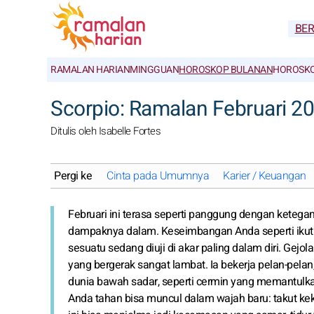
BE
RAMALAN HARIAN
MINGGUAN
HOROSKOP BULANAN
HOROSKO
Scorpio: Ramalan Februari 2
Ditulis oleh Isabelle Fortes
Pergi ke
Cinta pada Umumnya
Karier / Keuangan
Februari ini terasa seperti panggung dengan ketegan
dampaknya dalam. Keseimbangan Anda seperti ikut 
sesuatu sedang diuji di akar paling dalam diri. Gejol
yang bergerak sangat lambat. Ia bekerja pelan-pelan,
dunia bawah sadar, seperti cermin yang memantulka
Anda tahan bisa muncul dalam wajah baru: takut kekur