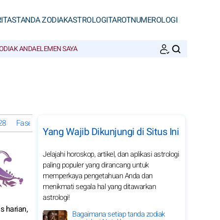
ITAS
TANDA ZODIAK
ASTROLOGI
TAROT
NUMEROLOGI
ODIAK ANDA
ELEMEN SAYA
CARI
28
Fase Bulan di Februari 2028
Horoskop bulanan 2028 Scorpio:
Yang Wajib Dikunjungi di Situs Ini
Jelajahi horoskop, artikel, dan aplikasi astrologi
paling populer yang dirancang untuk
memperkaya pengetahuan Anda dan
menikmati segala hal yang ditawarkan
astrologi!
s harian,
Bagaimana setiap tanda zodiak