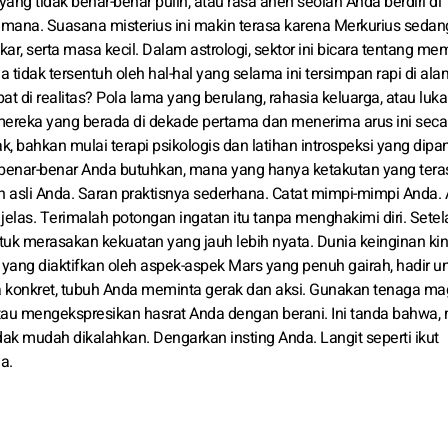
ang tidak benar-benar pulih, atau rasa aneh seolah Anda berdiri di
mana. Suasana misterius ini makin terasa karena Merkurius sedan
kar, serta masa kecil. Dalam astrologi, sektor ini bicara tentang mem
 tidak tersentuh oleh hal-hal yang selama ini tersimpan rapi di al
pat di realitas? Pola lama yang berulang, rahasia keluarga, atau lu
 mereka yang berada di dekade pertama dan menerima arus ini seca
, bahkan mulai terapi psikologis dan latihan introspeksi yang dipan
nar-benar Anda butuhkan, mana yang hanya ketakutan yang tera
 asli Anda. Saran praktisnya sederhana. Catat mimpi-mimpi Anda.
las. Terimalah potongan ingatan itu tanpa menghakimi diri. Setela
tuk merasakan kekuatan yang jauh lebih nyata. Dunia keinginan kin
h, yang diaktifkan oleh aspek-aspek Mars yang penuh gairah, hadir u
 konkret, tubuh Anda meminta gerak dan aksi. Gunakan tenaga ma
tau mengekspresikan hasrat Anda dengan berani. Ini tanda bahwa,
ak mudah dikalahkan. Dengarkan insting Anda. Langit seperti ikut
a.