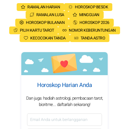
RAMALAN HARIAN
HOROSKOP BESOK
RAMALAN LUSA
MINGGUAN
HOROSKOP BULANAN
HOROSKOP 2026
PILIH KARTU TAROT
NOMOR KEBERUNTUNGAN
KECOCOKAN TANDA
TANDA ASTRO
Horoskop Harian Anda
Dan juga: hadiah astrologi, pembacaan tarot,
bioritme... daftarlah sekarang!