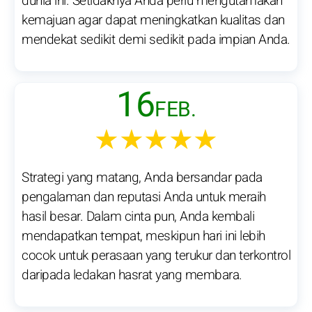
dunia ini. Setidaknya Anda perlu mengutamakan
kemajuan agar dapat meningkatkan kualitas dan
mendekat sedikit demi sedikit pada impian Anda.
16
FEB.
★★★★★
Strategi yang matang, Anda bersandar pada
pengalaman dan reputasi Anda untuk meraih
hasil besar. Dalam cinta pun, Anda kembali
mendapatkan tempat, meskipun hari ini lebih
cocok untuk perasaan yang terukur dan terkontrol
daripada ledakan hasrat yang membara.