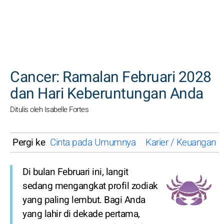
CARI
Cancer: Ramalan Februari 2028
dan Hari Keberuntungan Anda
Ditulis oleh Isabelle Fortes
Pergi ke
Cinta pada Umumnya
Karier / Keuangan
Di bulan Februari ini, langit
sedang mengangkat profil zodiak
yang paling lembut. Bagi Anda
yang lahir di dekade pertama,