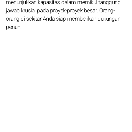
menunjukkan kapasitas dalam memikul tanggung
jawab krusial pada proyek-proyek besar. Orang-
orang di sekitar Anda siap memberikan dukungan
penuh.