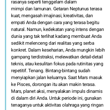
rasanya seperti tenggelam dalam
mimpi dan lamunan. Getaran Neptunus terasa
kuat, mengasah imajinasi, kreativitas, dan
empati Anda dengan cara yang terasa begitu
natural. Namun, kedekatan yang intens dengan
dunia yang tak terlihat kadang membuat Anda
sedikit melenceng dari realitas yang serba
konkret. Dalam keseharian, Anda mungkin lebih
gampang terdistraksi, melewatkan detail-detail
teknis, atau kesulitan fokus pada rutinitas yang
repetitif. Tenang. Bintang-bintang sudah
menyiapkan jalan keluarnya. Saat Mars masuk
ke Pisces, dorongan itu akan makin terasa.
Mars, planet aksi, menyalakan impuls dinamis
di dalam diri Anda. Untuk periode ini, gunakan
tenaganya untuk aktivitas olahraga yang ringan