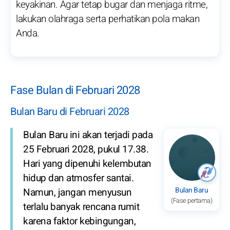
keyakinan. Agar tetap bugar dan menjaga ritme,
lakukan olahraga serta perhatikan pola makan
Anda.
Fase Bulan di Februari 2028
Bulan Baru di Februari 2028
Bulan Baru ini akan terjadi pada
25 Februari 2028, pukul 17.38.
Hari yang dipenuhi kelembutan
hidup dan atmosfer santai.
Bulan Baru
Namun, jangan menyusun
(Fase pertama)
terlalu banyak rencana rumit
karena faktor kebingungan,