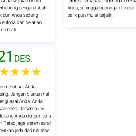
nda ke jalan buntu.
terbuka terhadap lingkungan sekit
terhubung dengan tubuh
Anda, sehingga hubungan timbal
kipun Anda sedang
balik pun mulai terjalin.
euforia dan pelarian
nikmati.
21
DES.
★★★★
akan membuat Anda
ing. Jangan biarkan hal-
menguasai Anda. Anda
an energi tersembunyi
ukung Anda dengan cara
f. Tetap jaga sistem saraf
berikan jeda dari rutinitas