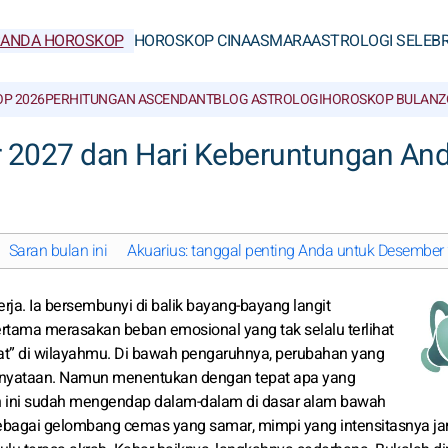
RANDA HOROSKOP
HOROSKOP CINA
ASMARA
ASTROLOGI SELEBR
P 2026
PERHITUNGAN ASCENDANT
BLOG ASTROLOGI
HOROSKOP BULAN
Z
 2027 dan Hari Keberuntungan An
Saran bulan ini
Akuarius: tanggal penting Anda untuk Desember
kerja. Ia bersembunyi di balik bayang-bayang langit
tama merasakan beban emosional yang tak selalu terlihat
at” di wilayahmu. Di bawah pengaruhnya, perubahan yang
i kenyataan. Namun menentukan dengan tepat apa yang
n ini sudah mengendap dalam-dalam di dasar alam bawah
ebagai gelombang cemas yang samar, mimpi yang intensitasnya jar