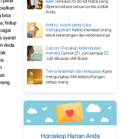
ri pada
Baik
Temukan to-do list Natal yang
dipersonalisasi sesuai tanda zodiak
biarkan
Anda.
 bisa
a, hidup
Kelinci, sosok yang suka
mengejutkan!
ebagai
Kelinci memikat orang
lewat ketenangan dan keceriaannya.
a syarat
ri Anda
Cancer: Rasakan kelembutan
dak
mereka
Cancer (21 Juni sampai 22
Juli) dikuasai oleh Bulan
is
m
Tema kelahiran dan kekayaan
Kami
nus
mengungkap titik keberuntungan
rang.
setiap orang
Horoskop Harian Anda