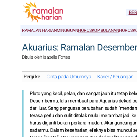
BE
RAMALAN HARIAN
MINGGUAN
HOROSKOP BULANAN
HOROSKO
Akuarius: Ramalan Desember
Ditulis oleh Isabelle Fortes
Pergi ke
Cinta pada Umumnya
Karier / Keuangan
Pluto yang kecil, pelan, dan sangat jauh itu tetap be
Desembermu, lalu membuat para Aquarius dekad per
dari luar. Sang penguasa perubahan sudah “mendar
terasa perlu dan sulit ditolak mulai merambat jad
harus diganti bukan perkara mudah. Akar guncanga
sadarmu. Dalam keseharian, efeknya bisa muncul s