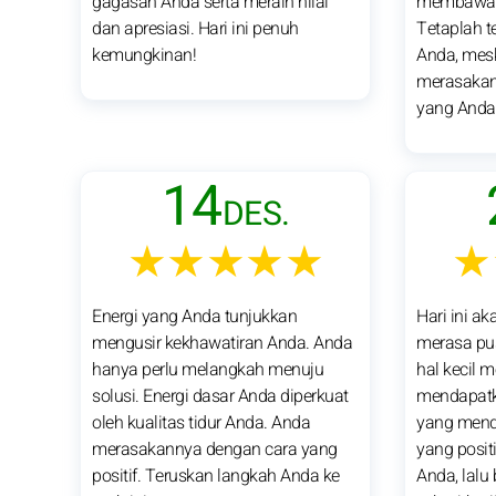
gagasan Anda serta meraih nilai
membawa A
dan apresiasi. Hari ini penuh
Tetaplah 
kemungkinan!
Anda, mes
merasakan 
yang Anda 
14
DES.
★★★★★
★
Energi yang Anda tunjukkan
Hari ini 
mengusir kekhawatiran Anda. Anda
merasa pus
hanya perlu melangkah menuju
hal kecil 
solusi. Energi dasar Anda diperkuat
mendapatk
oleh kualitas tidur Anda. Anda
yang mend
merasakannya dengan cara yang
yang positi
positif. Teruskan langkah Anda ke
Anda, lalu 