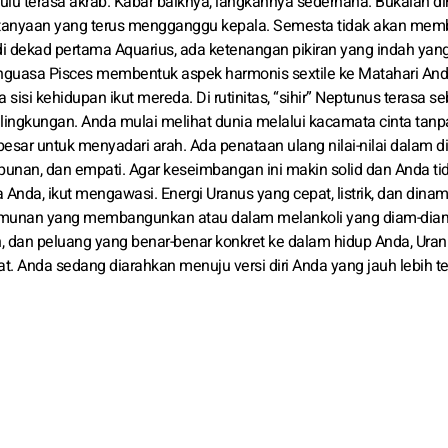
g dulu terasa akrab. Kabar baiknya, langkahnya sederhana. Bukalah di
ertanyaan yang terus mengganggu kepala. Semesta tidak akan mem
di dekad pertama Aquarius, ada ketenangan pikiran yang indah yang
nguasa Pisces membentuk aspek harmonis sextile ke Matahari And
sisi kehidupan ikut mereda. Di rutinitas, “sihir” Neptunus terasa s
lingkungan. Anda mulai melihat dunia melalui kacamata cinta tanp
besar untuk menyadari arah. Ada penataan ulang nilai-nilai dalam di
nan, dan empati. Agar keseimbangan ini makin solid dan Anda ti
a Anda, ikut mengawasi. Energi Uranus yang cepat, listrik, dan dinam
amunan yang membangunkan atau dalam melankoli yang diam-dia
 dan peluang yang benar-benar konkret ke dalam hidup Anda, Ura
 Anda sedang diarahkan menuju versi diri Anda yang jauh lebih te