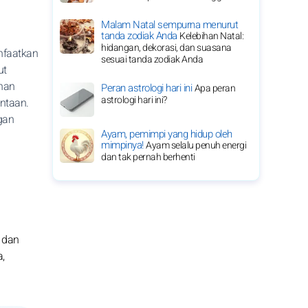
Malam Natal sempurna menurut
tanda zodiak Anda
Kelebihan Natal:
hidangan, dekorasi, dan suasana
nfaatkan
sesuai tanda zodiak Anda
ut
inan
Peran astrologi hari ini
Apa peran
astrologi hari ini?
ntaan.
ngan
Ayam, pemimpi yang hidup oleh
mimpinya!
Ayam selalu penuh energi
dan tak pernah berhenti
 dan
,