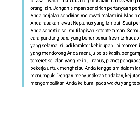
terasa “nyata”, atau rasa terputus dari realitas yan
orang lain. Jangan simpan sendirian pertanyaan-p
Anda berjalan sendirian melewati malam ini. Masih 
Anda rasakan lewat Neptunus yang lembut. Saat pe
Anda seperti diselimuti lapisan ketenteraman. Semua 
cara pandang baru yang benar-benar fresh terhadap 
yang selama ini jadi karakter kehidupan. Ini momen 
yang mendorong Anda menuju belas kasih, pengampu
terseret ke jalan yang keliru, Uranus, planet penguas
bekerja untuk menghalau Anda tenggelam dalam l
menumpuk. Dengan menyuntikkan tindakan, kejutan,
mengembalikan Anda ke bumi pada waktu yang tepat.