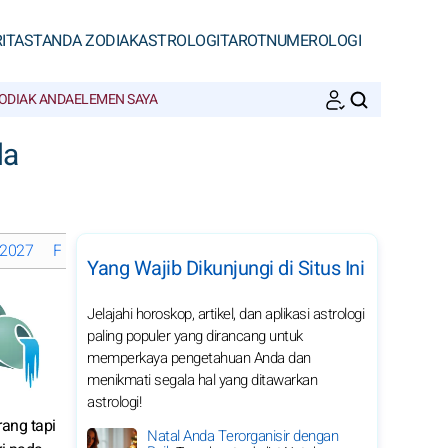
ITAS
TANDA ZODIAK
ASTROLOGI
TAROT
NUMEROLOGI
ODIAK ANDA
ELEMEN SAYA
CARI
da
 2027
Fase Bulan di Desember 2027
Horoskop bulanan 2027 Aku
Yang Wajib Dikunjungi di Situs Ini
Jelajahi horoskop, artikel, dan aplikasi astrologi
paling populer yang dirancang untuk
memperkaya pengetahuan Anda dan
menikmati segala hal yang ditawarkan
astrologi!
ang tapi
Natal Anda Terorganisir dengan