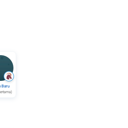
n Baru
pertama)