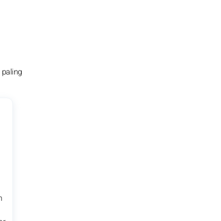
 paling
n