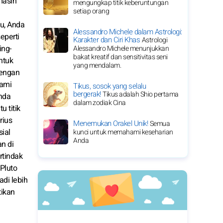
masih
mengungkap titik keberuntungan
setiap orang
lu, Anda
Alessandro Michele dalam Astrologi:
eperti
Karakter dan Ciri Khas
Astrologi
ing-
Alessandro Michele menunjukkan
bakat kreatif dan sensitivitas seni
ntuk
yang mendalam.
dengan
lami
Tikus, sosok yang selalu
bergerak!
Tikus adalah Shio pertama
nda
dalam zodiak Cina
u titik
rius
Menemukan Orakel Unik!
Semua
ial
kunci untuk memahami keseharian
Anda
an di
rtindak
Pluto
di lebih
tikan