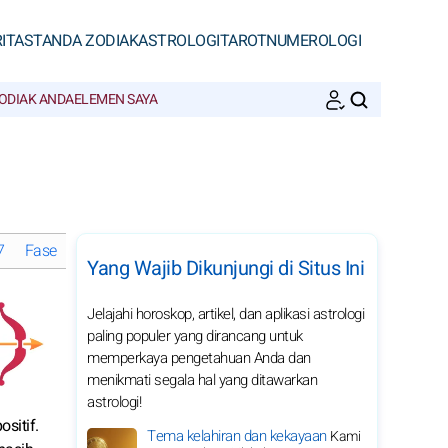
ITAS
TANDA ZODIAK
ASTROLOGI
TAROT
NUMEROLOGI
ODIAK ANDA
ELEMEN SAYA
CARI
7
Fase Bulan di April 2027
Horoskop bulanan 2027 Sagitarius: pi
Yang Wajib Dikunjungi di Situs Ini
Jelajahi horoskop, artikel, dan aplikasi astrologi
paling populer yang dirancang untuk
memperkaya pengetahuan Anda dan
menikmati segala hal yang ditawarkan
astrologi!
sitif.
Tema kelahiran dan kekayaan
Kami