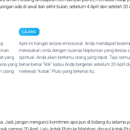
ngan ada di awal dan akhir bulan, sebelum 4 April dan setelah 20 Ap
LAJANG
ng
April ini hangat secara emosional. Anda mendapat kese
kinan
merasakan cinta dengan nuansa Neptunian yang terasa 
at yang
spiritual. Anda akan bertemu orang yang tepat. Tapi sem
ana yang
benar-benar “klik” kalau Anda bergerak sebelum 20 April d
n ulang
melewati “kotak” Pluto yang terkenal itu.
a. Jadi, jangan mengunci komitmen apa pun di bidang itu selama p
aik sampai 20 April. Lalu, kotak Pluto ke Matahari, disusul kotak Plu