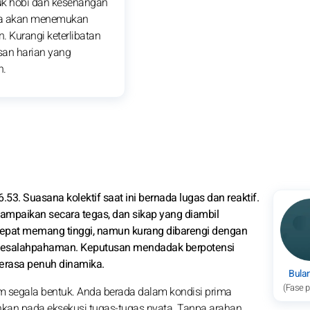
uk hobi dan kesenangan
da akan menemukan
. Kurangi keterlibatan
san harian yang
n.
6.53. Suasana kolektif saat ini bernada lugas dan reaktif.
isampaikan secara tegas, dan sikap yang diambil
 cepat memang tinggi, namun kurang dibarengi dengan
cu kesalahpahaman. Keputusan mendadak berpotensi
erasa penuh dinamika.
Bula
(Fase 
m segala bentuk. Anda berada dalam kondisi prima
rahkan pada eksekusi tugas-tugas nyata. Tanpa arahan