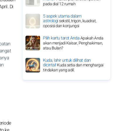
pada dial 12 rumah
ril. Di
5 aspek utama dalam
astrologi
sekstil, trigon, kuadrat,
oposisi dan konjungsi
Pilih kartu tarot Anda
Apakah Anda
akan menjadi Kaisar, Penghakiman,
mpatan
atau Bulan?
sangat
uanya
Kuda, lahir untuk dilihat dan
an
dicintai!
Kuda setia dan menghargai
tindakan yang adil.
eriode
to ke