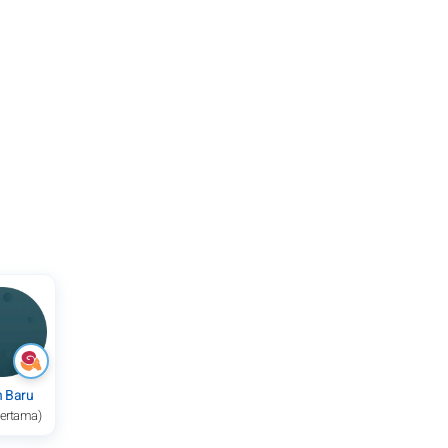
n Baru
pertama)