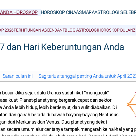
RANDA HOROSKOP
HOROSKOP CINA
ASMARA
ASTROLOGI SELEBR
P 2026
PERHITUNGAN ASCENDANT
BLOG ASTROLOGI
HOROSKOP BULAN
Z
027 dan Hari Keberuntungan Anda
Saran bulan ini
Sagitarius: tanggal penting Anda untuk April 202
esar. Jika sejak dulu Uranus sudah ikut “mengacak”
asa kuat. Planet-planet yang bergerak cepat dan sektor
da lebih hidup, lebih berdenyut, dan sulit diabaikan. Di
matan dan gairah berada di bawah bayang-bayang Neptunus
gan dari Merkurius dan Venus. Dua planet yang dekat
an secara umum alur ceritanya tampak mengarah ke hal-hal yang po