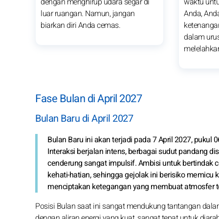
dengan menghirup udara segar di
waktu unt
luar ruangan. Namun, jangan
Anda, An
biarkan diri Anda cemas.
ketenangan
dalam uru
melelahka
Fase Bulan di April 2027
Bulan Baru di April 2027
Bulan Baru ini akan terjadi pada 7 April 2027, pukul 0
Interaksi berjalan intens, berbagai sudut pandang d
cenderung sangat impulsif. Ambisi untuk bertindak
kehati-hatian, sehingga gejolak ini berisiko memi
menciptakan ketegangan yang membuat atmosfer t
Posisi Bulan saat ini sangat mendukung tantangan dala
dengan aliran energi yang kuat, sangat tepat untuk dia