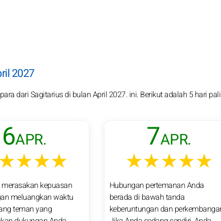
ril 2027
a dari Sagitarius di bulan April 2027. ini. Berikut adalah 5 hari pal
6
7
APR.
APR.
★★★★
★★★★★
 merasakan kepuasan
Hubungan pertemanan Anda
gan meluangkan waktu
berada di bawah tanda
rang teman yang
keberuntungan dan perkembanga
kan dukungan Anda.
Jika Anda sedang sendiri, Anda