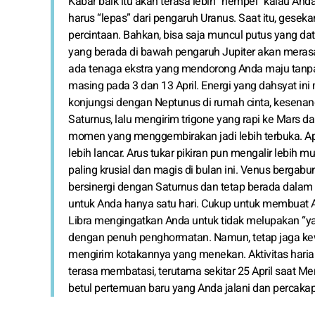
Kabar baik itu akan terasa lebih “nempel” kalau And
harus “lepas” dari pengaruh Uranus. Saat itu, ges
percintaan. Bahkan, bisa saja muncul putus yang da
yang berada di bawah pengaruh Jupiter akan merasa
ada tenaga ekstra yang mendorong Anda maju tanpa 
masing pada 3 dan 13 April. Energi yang dahsyat ini
konjungsi dengan Neptunus di rumah cinta, kesena
Saturnus, lalu mengirim trigone yang rapi ke Mars 
momen yang menggembirakan jadi lebih terbuka. Ap
lebih lancar. Arus tukar pikiran pun mengalir lebih m
paling krusial dan magis di bulan ini. Venus berga
bersinergi dengan Saturnus dan tetap berada dalam 
untuk Anda hanya satu hari. Cukup untuk membuat Anda
Libra mengingatkan Anda untuk tidak melupakan “y
dengan penuh penghormatan. Namun, tetap jaga kew
mengirim kotakannya yang menekan. Aktivitas harian
terasa membatasi, terutama sekitar 25 April saat Mer
betul pertemuan baru yang Anda jalani dan percaka