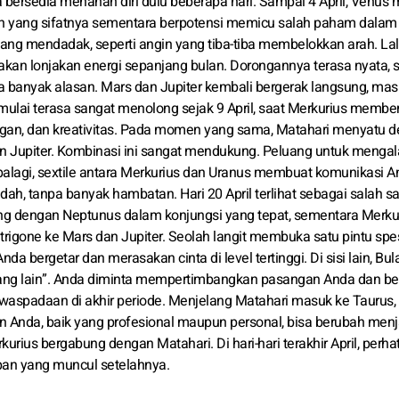
a bersedia menahan diri dulu beberapa hari. Sampai 4 April, Venus 
ekan yang sifatnya sementara berpotensi memicu salah paham dalam
tang mendadak, seperti angin yang tiba-tiba membelokkan arah. La
kan lonjakan energi sepanjang bulan. Dorongannya terasa nyata, s
banyak alasan. Mars dan Jupiter kembali bergerak langsung, mas
 mulai terasa sangat menolong sejak 9 April, saat Merkurius membe
ngan, dan kreativitas. Pada momen yang sama, Matahari menyatu 
dan Jupiter. Kombinasi ini sangat mendukung. Peluang untuk menga
alagi, sextile antara Merkurius dan Uranus membuat komunikasi A
udah, tanpa banyak hambatan. Hari 20 April terlihat sebagai salah sat
bung dengan Neptunus dalam konjungsi yang tepat, sementara Merku
trigone ke Mars dan Jupiter. Seolah langit membuka satu pintu spes
 bergetar dan merasakan cinta di level tertinggi. Di sisi lain, Bul
ang lain”. Anda diminta mempertimbangkan pasangan Anda dan be
aspadaan di akhir periode. Menjelang Matahari masuk ke Taurus, 
 Anda, baik yang profesional maupun personal, bisa berubah menja
kurius bergabung dengan Matahari. Di hari-hari terakhir April, perha
pan yang muncul setelahnya.