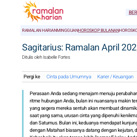
BE
RAMALAN HARIAN
MINGGUAN
HOROSKOP BULANAN
HOROSKO
Sagitarius: Ramalan April 2
Ditulis oleh Isabelle Fortes
Pergi ke
Cinta pada Umumnya
Karier / Keuangan
Perasaan Anda sedang menajam menuju perubahan b
ritme hubungan Anda, bulan ini nuansanya makin ter
yang segera mereka sentuh akan membuat dinamika An
saat yang sama, urusan cinta yang dipenuhi kenik
dan Saturnus. Bulan ini, keduanya mendapat kunjun
dengan Matahari biasanya datang dengan kejutan, d