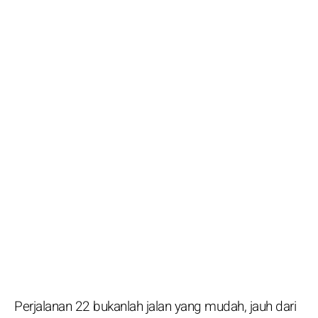
Perjalanan 22 bukanlah jalan yang mudah, jauh dari