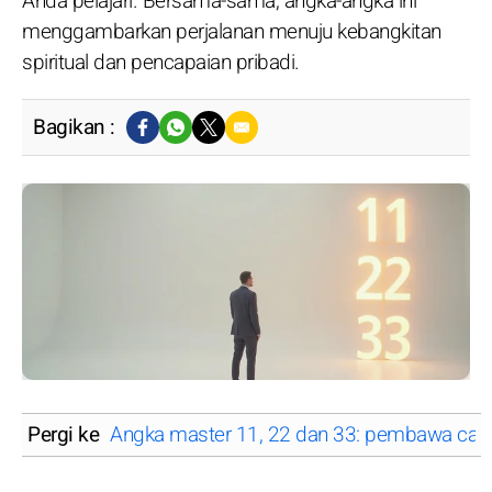
Anda pelajari. Bersama-sama, angka-angka ini
menggambarkan perjalanan menuju kebangkitan
spiritual dan pencapaian pribadi.
Bagikan :
Pergi ke
Angka master 11, 22 dan 33: pembawa cah