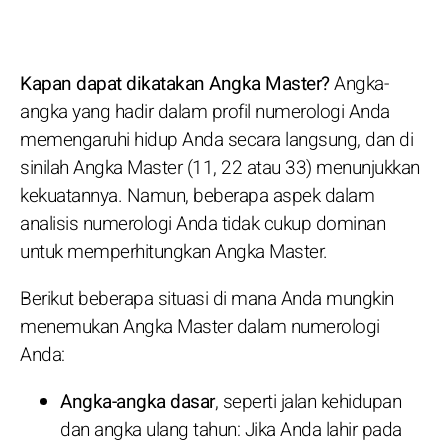
Kapan dapat dikatakan Angka Master?
Angka-
angka yang hadir dalam profil numerologi Anda
memengaruhi hidup Anda secara langsung, dan di
sinilah Angka Master (11, 22 atau 33) menunjukkan
kekuatannya. Namun, beberapa aspek dalam
analisis numerologi Anda tidak cukup dominan
untuk memperhitungkan Angka Master.
Berikut beberapa situasi di mana Anda mungkin
menemukan Angka Master dalam numerologi
Anda:
Angka-angka dasar
, seperti jalan kehidupan
dan angka ulang tahun: Jika Anda lahir pada