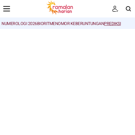
NUMEROLOGI 2026
BIORITME
NOMOR KEBERUNTUNGAN
PREDIKSI