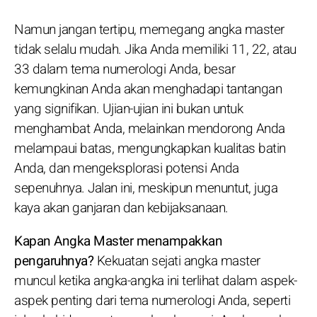
Namun jangan tertipu, memegang angka master
tidak selalu mudah. Jika Anda memiliki 11, 22, atau
33 dalam tema numerologi Anda, besar
kemungkinan Anda akan menghadapi tantangan
yang signifikan. Ujian-ujian ini bukan untuk
menghambat Anda, melainkan mendorong Anda
melampaui batas, mengungkapkan kualitas batin
Anda, dan mengeksplorasi potensi Anda
sepenuhnya. Jalan ini, meskipun menuntut, juga
kaya akan ganjaran dan kebijaksanaan.
Kapan Angka Master menampakkan
pengaruhnya?
Kekuatan sejati angka master
muncul ketika angka-angka ini terlihat dalam aspek-
aspek penting dari tema numerologi Anda, seperti