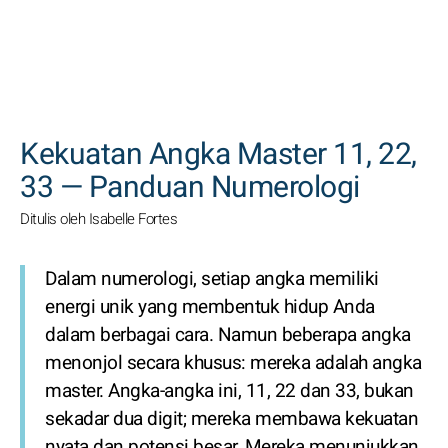
CARI
Kekuatan Angka Master 11, 22,
33 — Panduan Numerologi
Ditulis oleh Isabelle Fortes
Dalam numerologi, setiap angka memiliki
energi unik yang membentuk hidup Anda
dalam berbagai cara. Namun beberapa angka
menonjol secara khusus: mereka adalah angka
master. Angka-angka ini, 11, 22 dan 33, bukan
sekadar dua digit; mereka membawa kekuatan
nyata dan potensi besar. Mereka menunjukkan