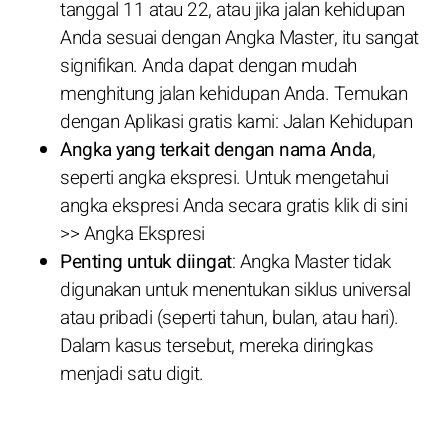
tanggal 11 atau 22, atau jika jalan kehidupan
Anda sesuai dengan Angka Master, itu sangat
signifikan. Anda dapat dengan mudah
menghitung jalan kehidupan Anda. Temukan
dengan Aplikasi gratis kami: Jalan Kehidupan
Angka yang terkait dengan nama Anda
,
seperti angka ekspresi. Untuk mengetahui
angka ekspresi Anda secara gratis klik di sini
>> Angka Ekspresi
Penting untuk diingat
: Angka Master tidak
digunakan untuk menentukan siklus universal
atau pribadi (seperti tahun, bulan, atau hari).
Dalam kasus tersebut, mereka diringkas
menjadi satu digit.