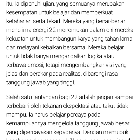
itu. Ia dipenuhi ujian, yang semuanya merupakan
kesempatan untuk belajar dan memperkuat
ketahanan serta tekad. Mereka yang benar-benar
menerima energi 22 menemukan dalam diri mereka
kekuatan untuk membangun karya yang tahan lama
dan melayani kebaikan bersama. Mereka belajar
untuk tidak hanya mengandalkan logika atau
terbawa emosi, tetapi mengembangkan visi yang
jelas dan berakar pada realitas, dibarengi rasa
tanggung jawab yang tinggi.
Salah satu tantangan bagi 22 adalah jangan sampai
terbebani oleh tekanan ekspektasi atau takut tidak
mampu. Ia harus belajar percaya pada
kemampuannya mengelola tanggung jawab besar
yang dipercayakan kepadanya. Dengan memupuk