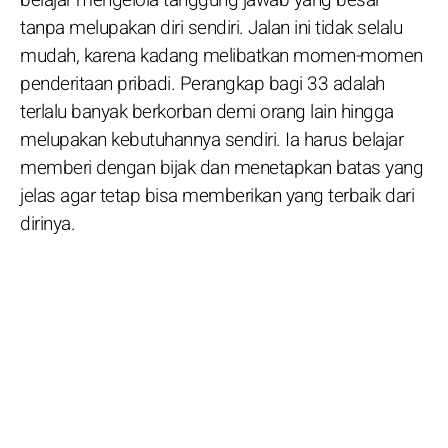
tanpa melupakan diri sendiri. Jalan ini tidak selalu
mudah, karena kadang melibatkan momen-momen
penderitaan pribadi. Perangkap bagi 33 adalah
terlalu banyak berkorban demi orang lain hingga
melupakan kebutuhannya sendiri. Ia harus belajar
memberi dengan bijak dan menetapkan batas yang
jelas agar tetap bisa memberikan yang terbaik dari
dirinya.