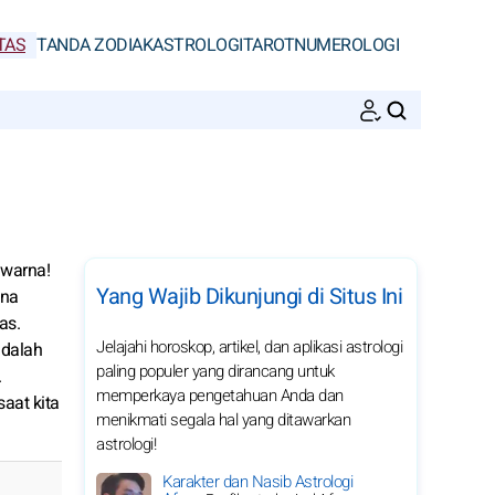
TAS
TANDA ZODIAK
ASTROLOGI
TAROT
NUMEROLOGI
CARI
 warna!
Yang Wajib Dikunjungi di Situs Ini
ena
as.
Jelajahi horoskop, artikel, dan aplikasi astrologi
adalah
paling populer yang dirancang untuk
.
memperkaya pengetahuan Anda dan
aat kita
menikmati segala hal yang ditawarkan
astrologi!
Karakter dan Nasib Astrologi