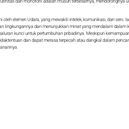
 rutinitas dan monotoni adalah musuh terbesarnya, mendorongnya u
hi oleh elemen Udara, yang mewakili intelek, komunikasi, dan seni. Ia
gan lingkungannya dan menunjukkan minat yang mendalam dalam k
 saluran kunci untuk pertumbuhan pribadinya. Meskipun kemampua
ketidaktentuan dan dapat merasa terpecah atau dangkal dalam pencar
lanannya.