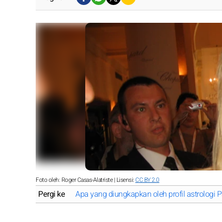
Foto oleh: Roger Casas-Alatriste | Lisensi:
CC BY 2.0
Pergi ke
Apa yang diungkapkan oleh profil astrologi Pa