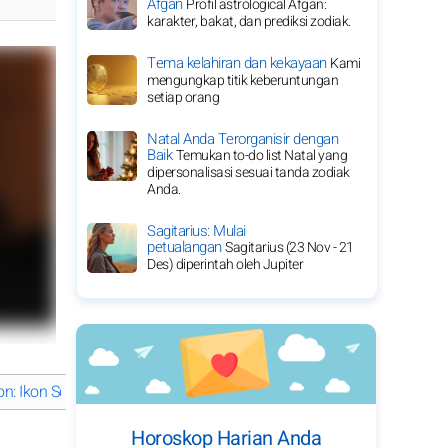
Afgan
Profil astrological Afgan:
karakter, bakat, dan prediksi zodiak.
Tema kelahiran dan kekayaan
Kami
mengungkap titik keberuntungan
setiap orang
Natal Anda Terorganisir dengan
Baik
Temukan to-do list Natal yang
dipersonalisasi sesuai tanda zodiak
Anda.
Sagitarius: Mulai
petualangan
Sagitarius (23 Nov - 21
Des) diperintah oleh Jupiter
ton: Ikon Serbaguna dalam Hiburan dan Bisnis
Apa yang membuat k
Horoskop Harian Anda