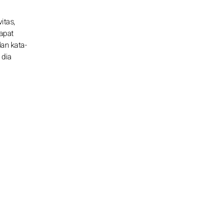
itas,
dapat
dan kata-
 dia