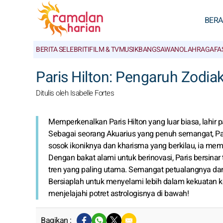
BER
BERITA SELEBRITI
FILM & TV
MUSIK
BANGSAWAN
OLAHRAGA
FA
Paris Hilton: Pengaruh Zodia
Ditulis oleh Isabelle Fortes
Memperkenalkan Paris Hilton yang luar biasa, lahir 
Sebagai seorang Akuarius yang penuh semangat, Par
sosok ikoniknya dan kharisma yang berkilau, ia m
Dengan bakat alami untuk berinovasi, Paris bersinar
tren yang paling utama. Semangat petualangnya dan 
Bersiaplah untuk menyelami lebih dalam kekuatan 
menjelajahi potret astrologisnya di bawah!
Bagikan :