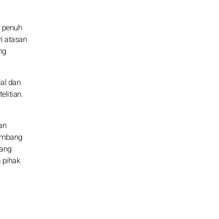
n penuh
i atasan
ng
ial dan
elitian.
an
kembang
yang
 pihak