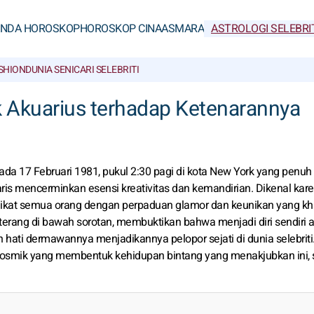
ANDA HOROSKOP
HOROSKOP CINA
ASMARA
ASTROLOGI SELEBRI
SHION
DUNIA SENI
CARI SELEBRITI
k Akuarius terhadap Ketenarannya
pada 17 Februari 1981, pukul 2:30 pagi di kota New York yang penuh
is mencerminkan esensi kreativitas dan kemandirian. Dikenal kar
emikat semua orang dengan perpaduan glamor dan keunikan yang kh
 terang di bawah sorotan, membuktikan bahwa menjadi diri sendiri 
hati dermawannya menjadikannya pelopor sejati di dunia selebriti
kosmik yang membentuk kehidupan bintang yang menakjubkan ini, s