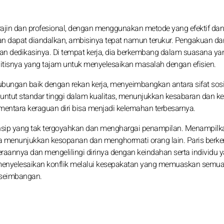
rajin dan profesional, dengan menggunakan metode yang efektif da
an dapat diandalkan, ambisinya tepat namun terukur. Pengakuan dar
kan dedikasinya. Di tempat kerja, dia berkembang dalam suasana ya
litisnya yang tajam untuk menyelesaikan masalah dengan efisien.
ubungan baik dengan rekan kerja, menyeimbangkan antara sifat sos
untut standar tinggi dalam kualitas, menunjukkan kesabaran dan ket
mentara keraguan diri bisa menjadi kelemahan terbesarnya.
 prinsip yang tak tergoyahkan dan menghargai penampilan. Menampilk
a menunjukkan kesopanan dan menghormati orang lain. Paris ber
aannya dan mengelilingi dirinya dengan keindahan serta individu 
menyelesaikan konflik melalui kesepakatan yang memuaskan semua
eseimbangan.