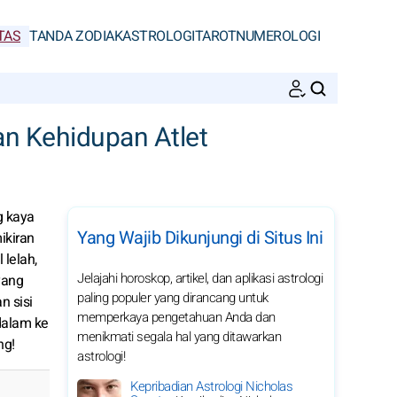
TAS
TANDA ZODIAK
ASTROLOGI
TAROT
NUMEROLOGI
CARI
an Kehidupan Atlet
g kaya
Yang Wajib Dikunjungi di Situs Ini
ikiran
 lelah,
Jelajahi horoskop, artikel, dan aplikasi astrologi
yang
paling populer yang dirancang untuk
n sisi
memperkaya pengetahuan Anda dan
dalam ke
menikmati segala hal yang ditawarkan
ng!
astrologi!
Kepribadian Astrologi Nicholas