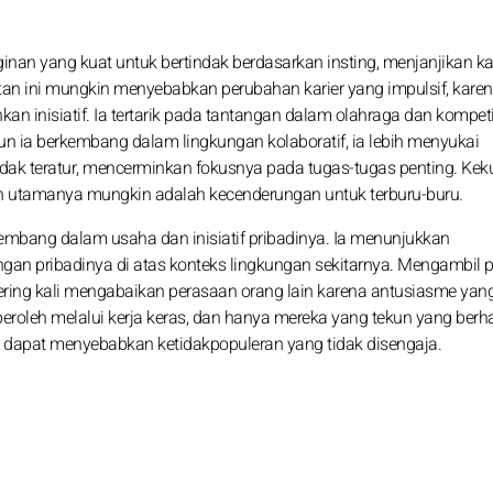
inan yang kuat untuk bertindak berdasarkan insting, menjanjikan ka
n ini mungkin menyebabkan perubahan karier yang impulsif, karen
an inisiatif. Ia tertarik pada tantangan dalam olahraga dan kompeti
un ia berkembang dalam lingkungan kolaboratif, ia lebih menyukai
idak teratur, mencerminkan fokusnya pada tugas-tugas penting. Kek
an utamanya mungkin adalah kecenderungan untuk terburu-buru.
kembang dalam usaha dan inisiatif pribadinya. Ia menunjukkan
an pribadinya di atas konteks lingkungan sekitarnya. Mengambil 
ering kali mengabaikan perasaan orang lain karena antusiasme yan
roleh melalui kerja keras, dan hanya mereka yang tekun yang berh
g dapat menyebabkan ketidakpopuleran yang tidak disengaja.