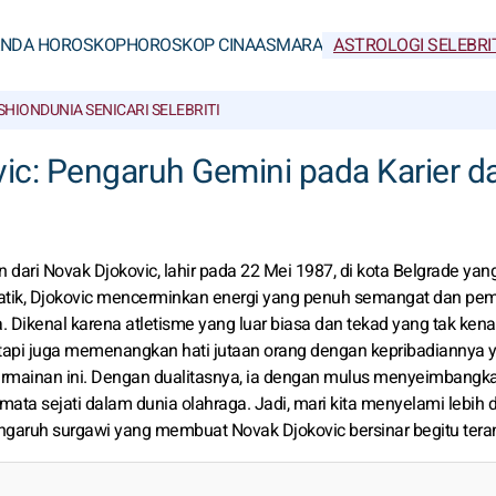
ANDA HOROSKOP
HOROSKOP CINA
ASMARA
ASTROLOGI SELEBRI
SHION
DUNIA SENI
CARI SELEBRITI
vic: Pengaruh Gemini pada Karier d
 dari Novak Djokovic, lahir pada 22 Mei 1987, di kota Belgrade yan
atik, Djokovic mencerminkan energi yang penuh semangat dan pem
Dikenal karena atletisme yang luar biasa dan tekad yang tak kenal
etapi juga memenangkan hati jutaan orang dengan kepribadiannya 
mainan ini. Dengan dualitasnya, ia dengan mulus menyeimbangka
ata sejati dalam dunia olahraga. Jadi, mari kita menyelami lebih 
ngaruh surgawi yang membuat Novak Djokovic bersinar begitu tera