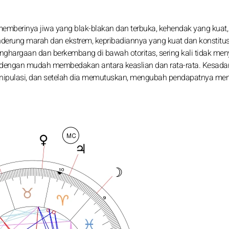
memberinya jiwa yang blak-blakan dan terbuka, kehendak yang kuat, 
derung marah dan ekstrem, kepribadiannya yang kuat dan konstitus
nghargaan dan berkembang di bawah otoritas, sering kali tidak men
m, dengan mudah membedakan antara keaslian dan rata-rata. Kesad
pulasi, dan setelah dia memutuskan, mengubah pendapatnya men