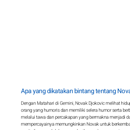
Apa yang dikatakan bintang tentang Nov
Dengan Matahari di Gemini, Novak Djokovic melihat hi
orang yang humoris dan memiliki selera humor serta be
melalui tawa dan percakapan yang bermakna menjadi da
mempercayainya memungkinkan Novak untuk berkemban