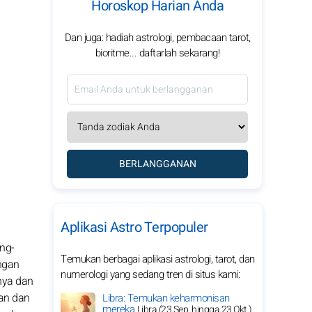
Horoskop Harian Anda
Dan juga: hadiah astrologi, pembacaan tarot,
bioritme... daftarlah sekarang!
BERLANGGANAN
Aplikasi Astro Terpopuler
ng-
Temukan berbagai aplikasi astrologi, tarot, dan
ngan
numerologi yang sedang tren di situs kami:
nya dan
an dan
Libra: Temukan keharmonisan
mereka
Libra (23 Sep. hingga 23 Okt.)