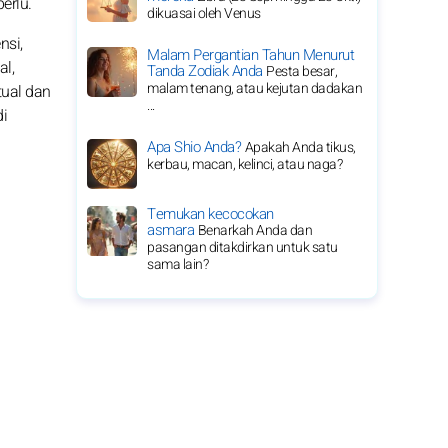
erlu.
dikuasai oleh Venus
nsi,
Malam Pergantian Tahun Menurut
l,
Tanda Zodiak Anda
Pesta besar,
malam tenang, atau kejutan dadakan
tual dan
...
i
Apa Shio Anda?
Apakah Anda tikus,
kerbau, macan, kelinci, atau naga?
Temukan kecocokan
asmara
Benarkah Anda dan
pasangan ditakdirkan untuk satu
sama lain?