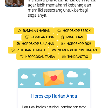
mencintai pria Anda, tanda demi tanda,
agar lebih memahami kebahagiaan
memiliki seseorang untuk berbagi
segalanya.
RAMALAN HARIAN
HOROSKOP BESOK
RAMALAN LUSA
MINGGUAN
HOROSKOP BULANAN
HOROSKOP 2026
PILIH KARTU TAROT
NOMOR KEBERUNTUNGAN
KECOCOKAN TANDA
TANDA ASTRO
Horoskop Harian Anda
Dan juga: hadiah astrologi, pembacaan tarot,