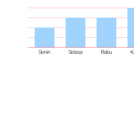
Senin
Selasa
Rabu
K