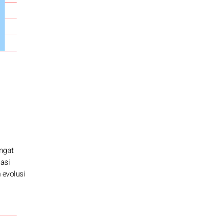
ngat
asi
 evolusi