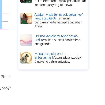
Christie menampilkan kepribadian dan
kemampuan yang istimewa.
Apakah Anda termasuk dekan ke-1,
ke-2, atau ke-3?
Temukan
pengaruhnya terhadap kepribadian
Anda
Optimalkan energi Anda setiap
hari
Temukan puncak dan lembah
energi Anda
Macan, sosok penuh
antusiasme
Macan adalah zodiak
Cina yang paling antusias.
 Pilihan
, hanya