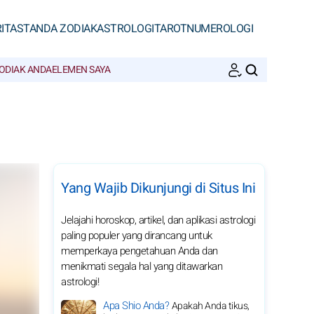
ITAS
TANDA ZODIAK
ASTROLOGI
TAROT
NUMEROLOGI
ODIAK ANDA
ELEMEN SAYA
CARI
Yang Wajib Dikunjungi di Situs Ini
Jelajahi horoskop, artikel, dan aplikasi astrologi
paling populer yang dirancang untuk
memperkaya pengetahuan Anda dan
menikmati segala hal yang ditawarkan
astrologi!
Apa Shio Anda?
Apakah Anda tikus,