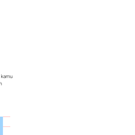
, kamu
h