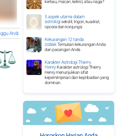
kerbau, macan, kelinci, atau naga?
5 aspek utama dalam
astrologi
sekstil, trigon, kuadrat,
oposisi dan konjungsi
nggu Anda di tempat kerja
Libra: saran minggu ini
HOROSKOP DE
Kekurangan 12 tanda
zodiak
Temukan kekurangan Anda
dan pasangan Anda
Karakter Astrologi Thierry
Henry
Karakter astrologi Thierry
Henry menunjukkan sifat
kepemimpinan dan kepribadian yang
dominan.
Horoskop Harian Anda