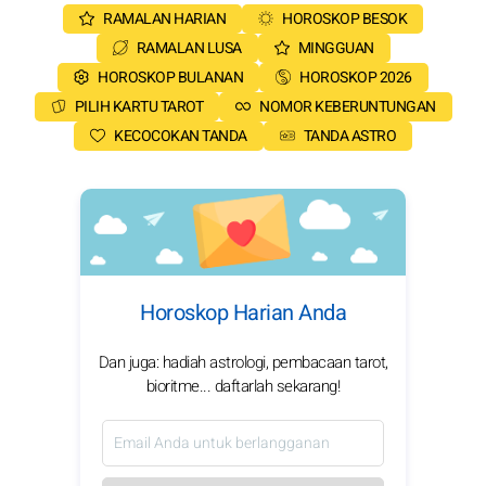
RAMALAN HARIAN
HOROSKOP BESOK
RAMALAN LUSA
MINGGUAN
HOROSKOP BULANAN
HOROSKOP 2026
PILIH KARTU TAROT
NOMOR KEBERUNTUNGAN
KECOCOKAN TANDA
TANDA ASTRO
Horoskop Harian Anda
Dan juga: hadiah astrologi, pembacaan tarot,
bioritme... daftarlah sekarang!