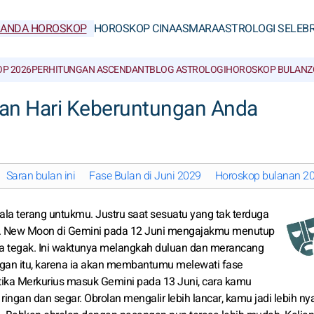
RANDA HOROSKOP
HOROSKOP CINA
ASMARA
ASTROLOGI SELEBR
P 2026
PERHITUNGAN ASCENDANT
BLOG ASTROLOGI
HOROSKOP BULAN
Z
dan Hari Keberuntungan Anda
Saran bulan ini
Fase Bulan di Juni 2029
Horoskop bulanan 202
ala terang untukmu. Justru saat sesuatu yang tak terduga
ng. New Moon di Gemini pada 12 Juni mengajakmu menutup
a tegak. Ini waktunya melangkah duluan dan merancang
ngan itu, karena ia akan membantumu melewati fase
etika Merkurius masuk Gemini pada 13 Juni, cara kamu
 ringan dan segar. Obrolan mengalir lebih lancar, kamu jadi lebih n