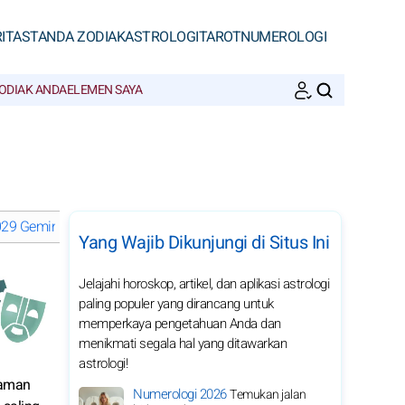
ITAS
TANDA ZODIAK
ASTROLOGI
TAROT
NUMEROLOGI
ODIAK ANDA
ELEMEN SAYA
CARI
9 Gemini: pilih bulan
Yang Wajib Dikunjungi di Situs Ini
Jelajahi horoskop, artikel, dan aplikasi astrologi
paling populer yang dirancang untuk
memperkaya pengetahuan Anda dan
menikmati segala hal yang ditawarkan
astrologi!
yaman
Numerologi 2026
Temukan jalan