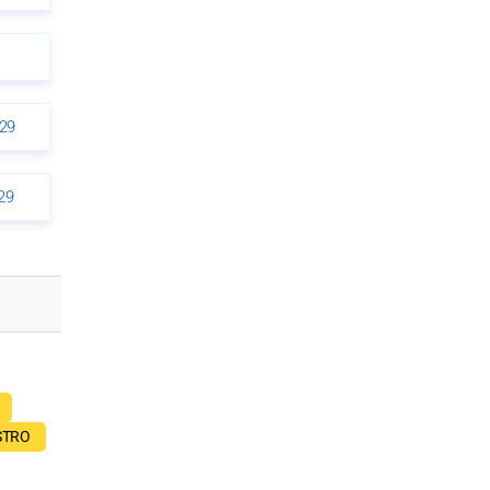
29
29
STRO