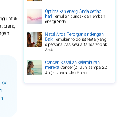
Optimalkan energi Anda setiap
hari
Temukan puncak dan lembah
ang untuk
energi Anda
t orang-
engan
Natal Anda Terorganisir dengan
Baik
Temukan to-do list Natal yang
dipersonalisasi sesuai tanda zodiak
Anda.
Cancer: Rasakan kelembutan
mereka
Cancer (21 Juni sampai 22
Juli) dikuasai oleh Bulan
bisa
g
an