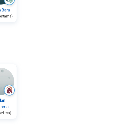
n Baru
pertama)
lan
nama
kelima)