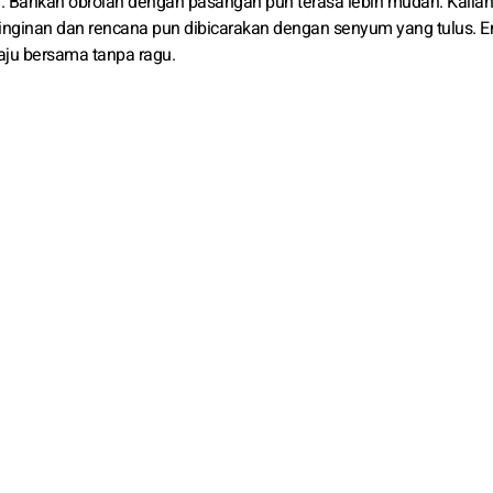
Bahkan obrolan dengan pasangan pun terasa lebih mudah. Kalian 
inginan dan rencana pun dibicarakan dengan senyum yang tulus. En
u bersama tanpa ragu.