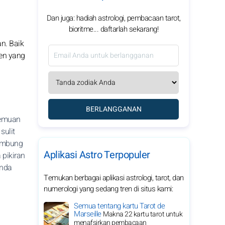
Dan juga: hadiah astrologi, pembacaan tarot,
bioritme... daftarlah sekarang!
n. Baik
en yang
BERLANGGANAN
temuan
sulit
ambung
Aplikasi Astro Terpopuler
pikiran
Anda
Temukan berbagai aplikasi astrologi, tarot, dan
numerologi yang sedang tren di situs kami:
Semua tentang kartu Tarot de
Marseille
Makna 22 kartu tarot untuk
menafsirkan pembacaan