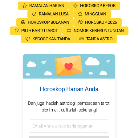
RAMALAN HARIAN
HOROSKOP BESOK
RAMALAN LUSA
MINGGUAN
HOROSKOP BULANAN
HOROSKOP 2026
PILIH KARTU TAROT
NOMOR KEBERUNTUNGAN
KECOCOKAN TANDA
TANDA ASTRO
Horoskop Harian Anda
Dan juga: hadiah astrologi, pembacaan tarot,
bioritme... daftarlah sekarang!