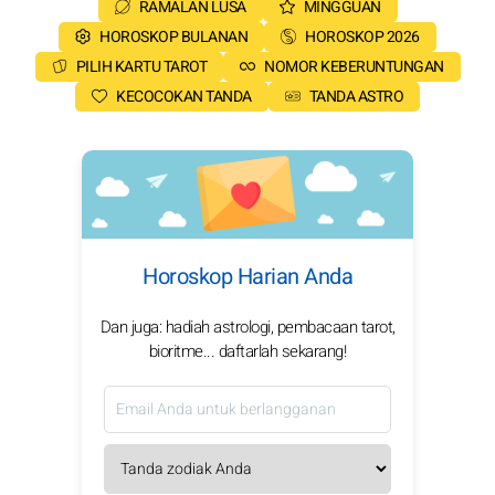
RAMALAN LUSA
MINGGUAN
HOROSKOP BULANAN
HOROSKOP 2026
PILIH KARTU TAROT
NOMOR KEBERUNTUNGAN
KECOCOKAN TANDA
TANDA ASTRO
Horoskop Harian Anda
Dan juga: hadiah astrologi, pembacaan tarot,
bioritme... daftarlah sekarang!