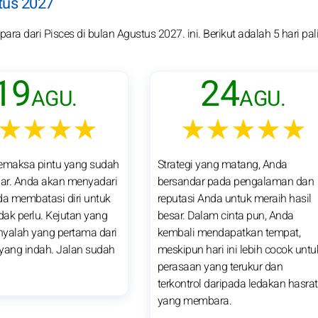
tus 2027
ra dari Pisces di bulan Agustus 2027. ini. Berikut adalah 5 hari pal
19
24
AGU.
AGU.
★★★★
★★★★★
maksa pintu yang sudah
Strategi yang matang, Anda
bar. Anda akan menyadari
bersandar pada pengalaman dan
a membatasi diri untuk
reputasi Anda untuk meraih hasil
idak perlu. Kejutan yang
besar. Dalam cinta pun, Anda
anyalah yang pertama dari
kembali mendapatkan tempat,
yang indah. Jalan sudah
meskipun hari ini lebih cocok untu
perasaan yang terukur dan
terkontrol daripada ledakan hasrat
yang membara.