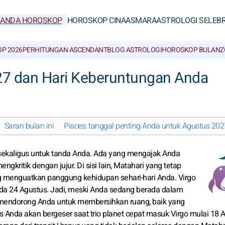
RANDA HOROSKOP
HOROSKOP CINA
ASMARA
ASTROLOGI SELEBR
P 2026
PERHITUNGAN ASCENDANT
BLOG ASTROLOGI
HOROSKOP BULAN
Z
27 dan Hari Keberuntungan Anda
Saran bulan ini
Pisces: tanggal penting Anda untuk Agustus 202
 sekaligus untuk tanda Anda. Ada yang mengajak Anda
kritik dengan jujur. Di sisi lain, Matahari yang tetap
 menguatkan panggung kehidupan sehari-hari Anda. Virgo
da 24 Agustus. Jadi, meski Anda sedang berada dalam
p mendorong Anda untuk membersihkan ruang, baik yang
us Anda akan bergeser saat trio planet cepat masuk Virgo mulai 18 