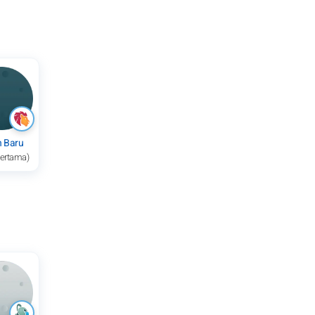
n Baru
pertama)