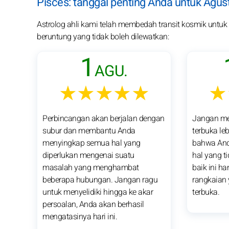
Pisces: tanggal penting Anda untuk Agus
Astrolog ahli kami telah membedah transit kosmik untuk pa
beruntung yang tidak boleh dilewatkan:
1
AGU.
★★★★★
★
Perbincangan akan berjalan dengan
Jangan me
subur dan membantu Anda
terbuka le
menyingkap semua hal yang
bahwa And
diperlukan mengenai suatu
hal yang t
masalah yang menghambat
baik ini h
beberapa hubungan. Jangan ragu
rangkaian 
untuk menyelidiki hingga ke akar
terbuka.
persoalan, Anda akan berhasil
mengatasinya hari ini.