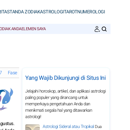
ITAS
TANDA ZODIAK
ASTROLOGI
TAROT
NUMEROLOGI
ODIAK ANDA
ELEMEN SAYA
CARI
7
Fase Bulan di Agustus 2027
Horoskop bulanan 2027 Pisces: p
Yang Wajib Dikunjungi di Situs Ini
Jelajahi horoskop, artikel, dan aplikasi astrologi
paling populer yang dirancang untuk
memperkaya pengetahuan Anda dan
menikmati segala hal yang ditawarkan
astrologi!
Agustus.
Astrologi Sideral atau Tropikal
Dua