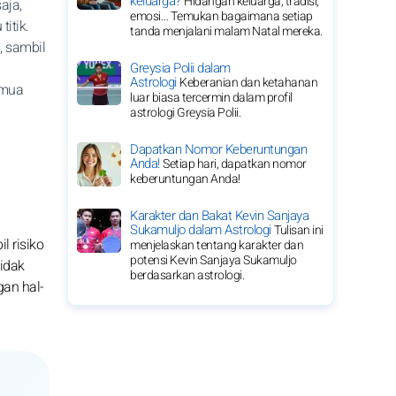
keluarga?
Hidangan keluarga, tradisi,
aja,
emosi… Temukan bagaimana setiap
itik.
tanda menjalani malam Natal mereka.
, sambil
i
Greysia Polii dalam
Astrologi
Keberanian dan ketahanan
emua
luar biasa tercermin dalam profil
astrologi Greysia Polii.
Dapatkan Nomor Keberuntungan
Anda!
Setiap hari, dapatkan nomor
keberuntungan Anda!
Karakter dan Bakat Kevin Sanjaya
Sukamuljo dalam Astrologi
Tulisan ini
l risiko
menjelaskan tentang karakter dan
potensi Kevin Sanjaya Sukamuljo
tidak
berdasarkan astrologi.
an hal-