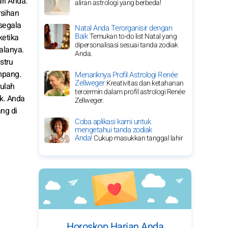
ri Anda.
aliran astrologi yang berbeda!
rsihan
 segala
Natal Anda Terorganisir dengan
Baik
Temukan to-do list Natal yang
ketika
dipersonalisasi sesuai tanda zodiak
alanya.
Anda.
stru
impang.
Menariknya Profil Astrologi Renée
Zellweger
Kreativitas dan ketahanan
rulah
tercermin dalam profil astrologi Renée
k. Anda
Zellweger.
ng di
Coba aplikasi kami untuk
mengetahui tanda zodiak
Anda!
Cukup masukkan tanggal lahir
Horoskop Harian Anda