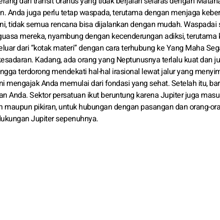
ang dari transit Uranus yang tidak berjalan selaras dengan Mataha
lin. Anda juga perlu tetap waspada, terutama dengan menjaga kebe
ti ini, tidak semua rencana bisa dijalankan dengan mudah. Waspadai
nguasa mereka, nyambung dengan kecenderungan adiksi, terutama 
luar dari “kotak materi” dengan cara terhubung ke Yang Maha Seg
h kesadaran. Kadang, ada orang yang Neptunusnya terlalu kuat dan ju
hingga terdorong mendekati hal-hal irasional lewat jalur yang meny
ni mengajak Anda memulai dari fondasi yang sehat. Setelah itu, ba
n Anda. Sektor persatuan ikut beruntung karena Jupiter juga masu
ubuh maupun pikiran, untuk hubungan dengan pasangan dan orang-ora
dukungan Jupiter sepenuhnya.