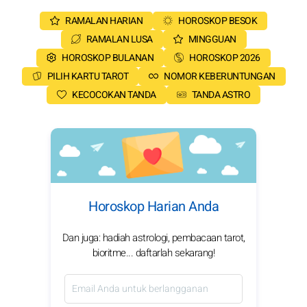
RAMALAN HARIAN
HOROSKOP BESOK
RAMALAN LUSA
MINGGUAN
HOROSKOP BULANAN
HOROSKOP 2026
PILIH KARTU TAROT
NOMOR KEBERUNTUNGAN
KECOCOKAN TANDA
TANDA ASTRO
Horoskop Harian Anda
Dan juga: hadiah astrologi, pembacaan tarot,
bioritme... daftarlah sekarang!