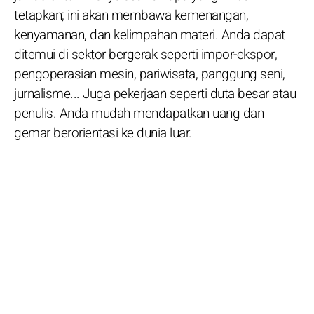
tetapkan; ini akan membawa kemenangan,
kenyamanan, dan kelimpahan materi. Anda dapat
ditemui di sektor bergerak seperti impor-ekspor,
pengoperasian mesin, pariwisata, panggung seni,
jurnalisme... Juga pekerjaan seperti duta besar atau
penulis. Anda mudah mendapatkan uang dan
gemar berorientasi ke dunia luar.