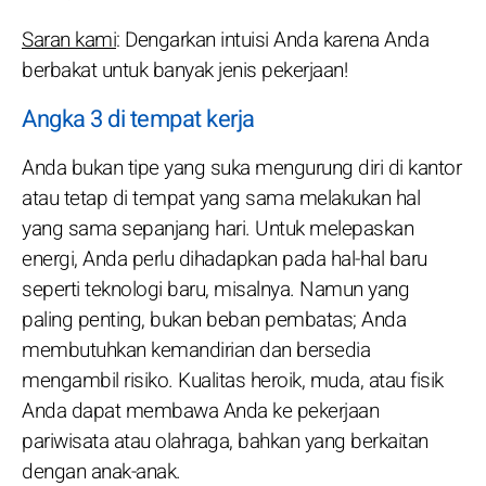
Saran kami
: Dengarkan intuisi Anda karena Anda
berbakat untuk banyak jenis pekerjaan!
Angka 3 di tempat kerja
Anda bukan tipe yang suka mengurung diri di kantor
atau tetap di tempat yang sama melakukan hal
yang sama sepanjang hari. Untuk melepaskan
energi, Anda perlu dihadapkan pada hal-hal baru
seperti teknologi baru, misalnya. Namun yang
paling penting, bukan beban pembatas; Anda
membutuhkan kemandirian dan bersedia
mengambil risiko. Kualitas heroik, muda, atau fisik
Anda dapat membawa Anda ke pekerjaan
pariwisata atau olahraga, bahkan yang berkaitan
dengan anak-anak.