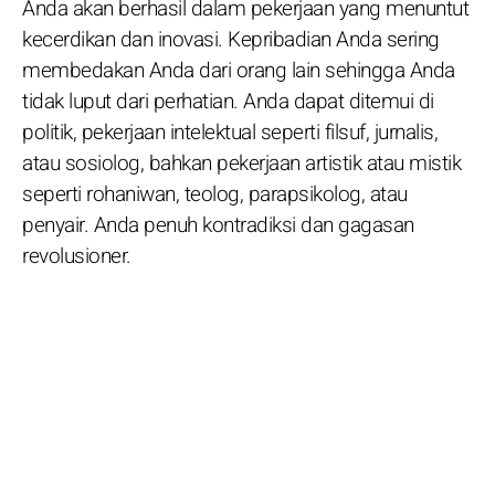
Anda akan berhasil dalam pekerjaan yang menuntut
kecerdikan dan inovasi. Kepribadian Anda sering
membedakan Anda dari orang lain sehingga Anda
tidak luput dari perhatian. Anda dapat ditemui di
politik, pekerjaan intelektual seperti filsuf, jurnalis,
atau sosiolog, bahkan pekerjaan artistik atau mistik
seperti rohaniwan, teolog, parapsikolog, atau
penyair. Anda penuh kontradiksi dan gagasan
revolusioner.