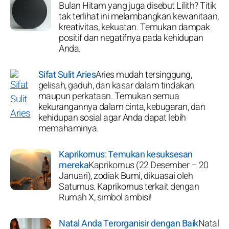
Bulan Hitam yang juga disebut Lilith? Titik
tak terlihat ini melambangkan kewanitaan,
kreativitas, kekuatan. Temukan dampak
positif dan negatifnya pada kehidupan
Anda.
Sifat Sulit Aries
Aries mudah tersinggung,
gelisah, gaduh, dan kasar dalam tindakan
maupun perkataan. Temukan semua
kekurangannya dalam cinta, kebugaran, dan
kehidupan sosial agar Anda dapat lebih
memahaminya.
Kaprikornus: Temukan kesuksesan
mereka
Kaprikornus (22 Desember – 20
Januari), zodiak Bumi, dikuasai oleh
Saturnus. Kaprikornus terkait dengan
Rumah X, simbol ambisi!
Natal Anda Terorganisir dengan Baik
Natal