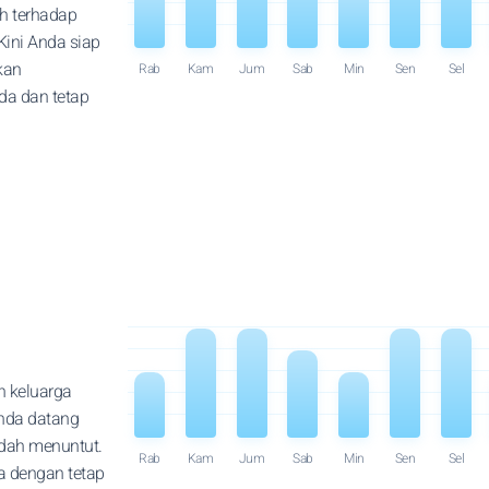
h terhadap
Kini Anda siap
kan
Rab
Kam
Jum
Sab
Min
Sen
Sel
da dan tetap
n keluarga
Anda datang
dah menuntut.
Rab
Kam
Jum
Sab
Min
Sen
Sel
a dengan tetap