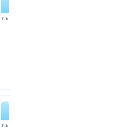
Rab
Rab