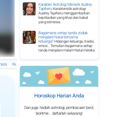
Karakter Astrologi Menarik Audrey
Tapiheru
Karakteristik astrologi
Audrey Tapiheru menggambarkan
kepribadian yang khas dan bakat
yang istimewa.
Bagaimana setiap tanda zodiak
menjalani Natal bersama
keluarga?
Hidangan keluarga, tradisi,
emosi… Temukan bagaimana setiap
tanda menjalani malam Natal mereka.
mara
Keuangan
Pekerjaan
Hiburan
Taurus: Angka Keberunt
Horoskop Harian Anda
Dan juga: hadiah astrologi, pembacaan tarot,
bioritme... daftarlah sekarang!