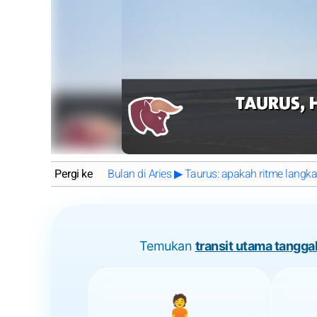
Pergi ke
Bulan di Aries ▶ Taurus: apakah ritme lang
Temukan
transit utama tanggal
🧘