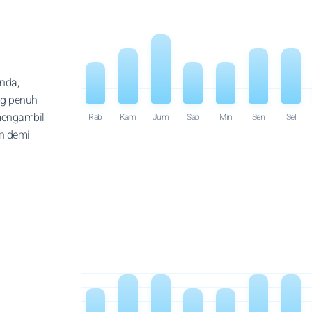
nda,
ng penuh
 mengambil
Rab
Kam
Jum
Sab
Min
Sen
Sel
un demi