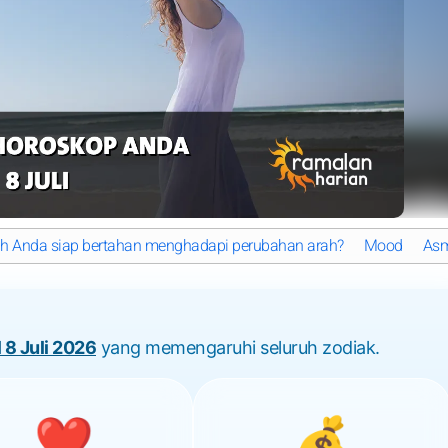
kah Anda siap bertahan menghadapi perubahan arah?
Mood
As
 8 Juli 2026
yang memengaruhi seluruh zodiak.
❤️
💰