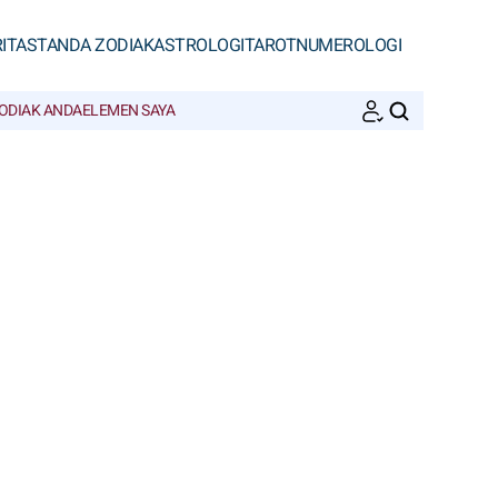
ITAS
TANDA ZODIAK
ASTROLOGI
TAROT
NUMEROLOGI
ODIAK ANDA
ELEMEN SAYA
CARI