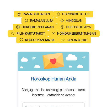
RAMALAN HARIAN
HOROSKOP BESOK
RAMALAN LUSA
MINGGUAN
HOROSKOP BULANAN
HOROSKOP 2026
PILIH KARTU TAROT
NOMOR KEBERUNTUNGAN
KECOCOKAN TANDA
TANDA ASTRO
Horoskop Harian Anda
Dan juga: hadiah astrologi, pembacaan tarot,
bioritme... daftarlah sekarang!