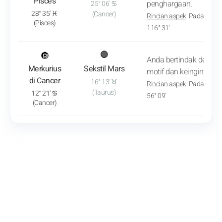
Pisces
penghargaan.
25° 06' ♋
28° 35' ♓
(Cancer)
Rincian aspek
: Pada sekit
(Pisces)
116° 31'
: Lihat analisis transit
🔘
🔴
Anda bertindak deng
Merkurius
Sekstil Mars
motif dan keinginan ya
di Cancer
16° 13' ♉
Rincian aspek
: Pada sekit
(Taurus)
12° 21' ♋
56° 09'
(Cancer)