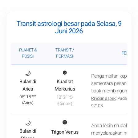
Transit astrologi besar pada Selasa, 9
Juni 2026
PLANET &
TRANSIT /
PENGAR
POSISI
FORMASI
: Lihat analisis transit
🌙
🔘
Pengambilan keputusan
Bulan di
Kuadrat
sementara pesan dibua
Aries
Merkurius
tidak membingungkan
05° 18' ♈
12° 21' ♋
Rincian aspek
: Pada sekit
(Aries)
(Cancer)
97° 03'
: Lihat analisis transit
🌙
🟡
Anda lebih mudah mend
Bulan di
Trigon Venus
menyelaraskan hubun