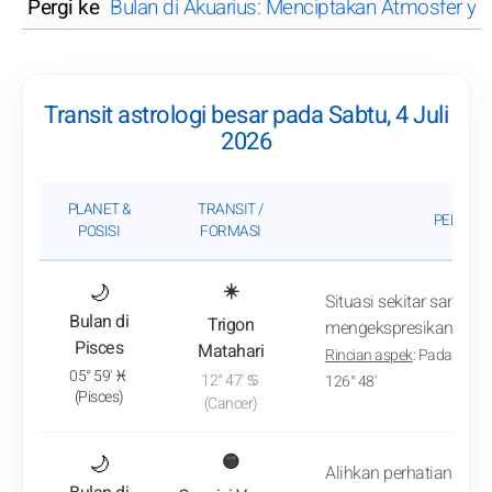
Pergi ke
Bulan di Akuarius: Menciptakan Atmosfer yan
Transit astrologi besar pada Sabtu, 4 Juli
2026
PLANET &
TRANSIT /
PENGAR
POSISI
FORMASI
: Lihat analisis transit
🌙
☀️
Situasi sekitar sanga
Bulan di
Trigon
mengekspresikan diri 
Pisces
Matahari
Rincian aspek
: Pada sekit
05° 59' ♓
12° 47' ♋
126° 48'
(Pisces)
(Cancer)
: Lihat analisis transit
🌙
🟡
Alihkan perhatian Anda