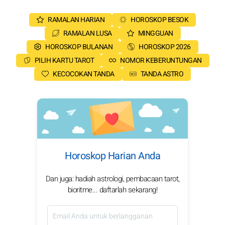
RAMALAN HARIAN
HOROSKOP BESOK
RAMALAN LUSA
MINGGUAN
HOROSKOP BULANAN
HOROSKOP 2026
PILIH KARTU TAROT
NOMOR KEBERUNTUNGAN
KECOCOKAN TANDA
TANDA ASTRO
Horoskop Harian Anda
Dan juga: hadiah astrologi, pembacaan tarot,
bioritme... daftarlah sekarang!