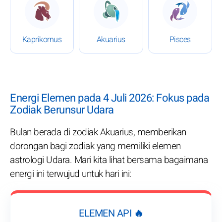
: Horoskop 4 Juli 2026
: Horoskop 4 Juli 2026
: Horoskop
Kaprikornus
Akuarius
Pisces
Energi Elemen pada 4 Juli 2026: Fokus pada
Zodiak Berunsur Udara
Bulan berada di zodiak Akuarius, memberikan
dorongan bagi zodiak yang memiliki elemen
astrologi Udara. Mari kita lihat bersama bagaimana
energi ini terwujud untuk hari ini:
ELEMEN API 🔥