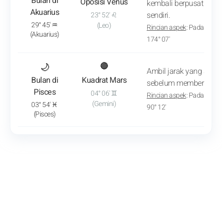
Bulan di
Oposisi Venus
kembali berpusat pada 
Akuarius
sendiri.
23° 52' ♌
29° 45' ♒
(Leo)
Rincian aspek
: Pada sekit
(Akuarius)
174° 07'
: Lihat analisis transit
🌙
🔴
Ambil jarak yang aman
Bulan di
Kuadrat Mars
sebelum memberikan j
Pisces
04° 06' ♊
Rincian aspek
: Pada sekit
(Gemini)
03° 54' ♓
90° 12'
(Pisces)