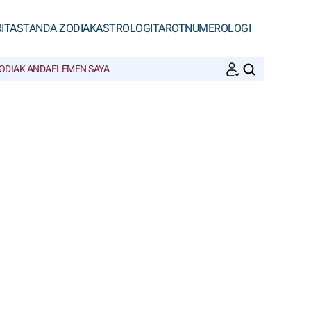
ITAS
TANDA ZODIAK
ASTROLOGI
TAROT
NUMEROLOGI
ODIAK ANDA
ELEMEN SAYA
CARI