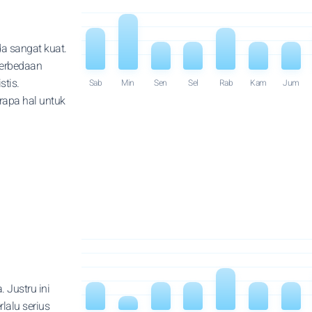
nda sangat kuat.
perbedaan
tis.
Sab
Min
Sen
Sel
Rab
Kam
Jum
rapa hal untuk
. Justru ini
lalu serius