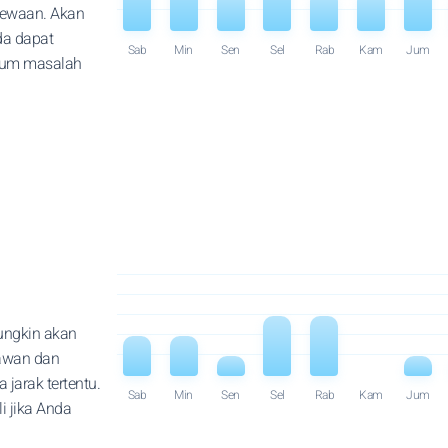
cewaan. Akan
da dapat
Sab
Min
Sen
Sel
Rab
Kam
Jum
lum masalah
ungkin akan
nawan dan
jarak tertentu.
Sab
Min
Sen
Sel
Rab
Kam
Jum
 jika Anda