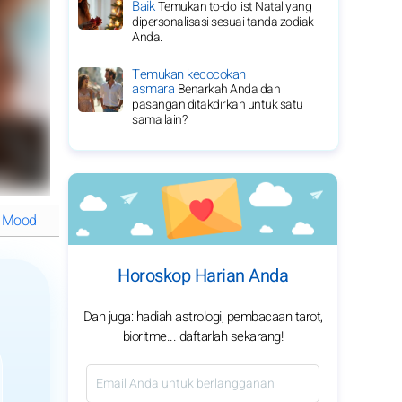
Baik
Temukan to-do list Natal yang
dipersonalisasi sesuai tanda zodiak
Anda.
Temukan kecocokan
asmara
Benarkah Anda dan
pasangan ditakdirkan untuk satu
sama lain?
Mood
Asmara
Keuangan
Pekerjaan
Hiburan
Aries: Ang
Horoskop Harian Anda
Dan juga: hadiah astrologi, pembacaan tarot,
bioritme... daftarlah sekarang!