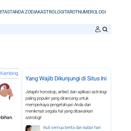
ITAS
TANDA ZODIAK
ASTROLOGI
TAROT
NUMEROLOGI
CARI
i Kambing di tahun 2030
Kesejahteraan dari Kambing di tahun 20
Yang Wajib Dikunjungi di Situs Ini
Jelajahi horoskop, artikel, dan aplikasi astrologi
paling populer yang dirancang untuk
memperkaya pengetahuan Anda dan
menikmati segala hal yang ditawarkan
ebihan.
astrologi!
Ikuti semua berita dan kabar hari