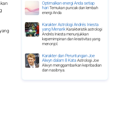
akan
Optimalkan energi Anda setiap
hari
Temukan puncak dan lembah
g
energi Anda
Karakter Astrologi Andrés Iniesta
yang Menarik
Karakteristik astrologi
 yang
Andrés Iniesta menunjukkan
kepemimpinan dan kreativitas yang
menonjol.
Karakter dan Peruntungan Joe
Alwyn dalam 8 Kata
Astrologi Joe
Alwyn menggambarkan kepribadian
dan nasibnya.