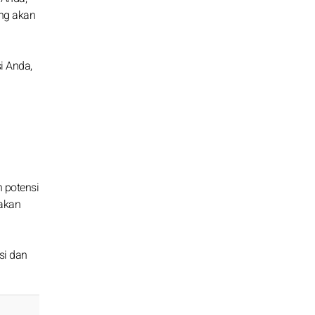
ang akan
i Anda,
n potensi
 akan
si dan