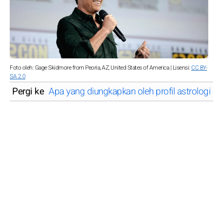
Foto oleh: Gage Skidmore from Peoria, AZ, United States of America | Lisensi:
CC BY-
SA 2.0
Pergi ke
Apa yang diungkapkan oleh profil astrologi 