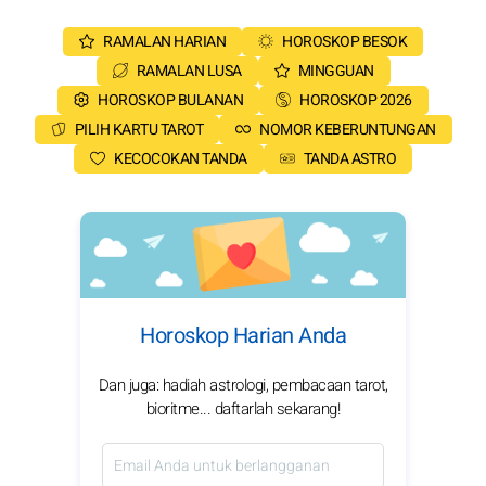
RAMALAN HARIAN
HOROSKOP BESOK
RAMALAN LUSA
MINGGUAN
HOROSKOP BULANAN
HOROSKOP 2026
PILIH KARTU TAROT
NOMOR KEBERUNTUNGAN
KECOCOKAN TANDA
TANDA ASTRO
Horoskop Harian Anda
Dan juga: hadiah astrologi, pembacaan tarot,
bioritme... daftarlah sekarang!