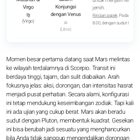
untuk menjalin relasi 
Konjungsi
Virgo
jernih.
dengan Venus
♍
Rincian aspek
: Pada 14 Se
(Virgo)
♎
8.00, dengan sudut 09° 04'
(Libra)
Momen besar pertama datang saat Mars melintas
ke wilayah terdalamnya di Scorpio. Transit ini
berdaya tinggi, tajam, dan sulit diabaikan. Arah
fokusnya jelas: aksi, dorongan, dan intensitas hasrat
menjadi pusat perhatian. Secara alami, konfigurasi
ini tetap mendukung keseimbangan zodiak. Tapi kali
ini ada ujian yang cukup berat. Mars akan beradu
sudut dengan Pluton, membentuk kuadrat. Gesekan
ini bisa berubah jadi sesuatu yang menghancurkan
bila Anda tidak sanggup mengendalikan dorongan