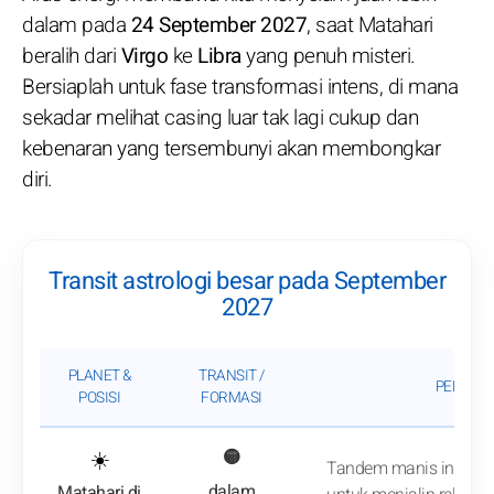
dalam pada
24 September 2027
, saat Matahari
beralih dari
Virgo
ke
Libra
yang penuh misteri.
Bersiaplah untuk fase transformasi intens, di mana
sekadar melihat casing luar tak lagi cukup dan
kebenaran yang tersembunyi akan membongkar
diri.
Transit astrologi besar pada September
2027
PLANET &
TRANSIT /
PENGAR
POSISI
FORMASI
: Lihat analisis transit
☀️
🟡
Tandem manis ini meny
dalam
Matahari di