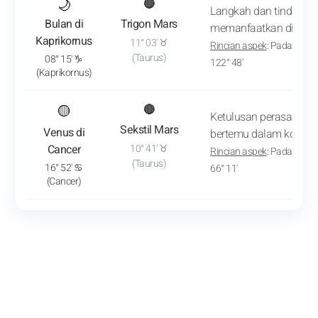
: Lihat analisis transit
🌙
🔴
Langkah dan tindakan 
Bulan di
Trigon Mars
memanfaatkan dinamika
Kaprikornus
11° 03' ♉
Rincian aspek
: Pada sekit
(Taurus)
08° 15' ♑
122° 48'
(Kaprikornus)
: Lihat analisis transit
🟡
🔴
Ketulusan perasaan da
Sekstil Mars
Venus di
bertemu dalam konteks
Cancer
10° 41' ♉
Rincian aspek
: Pada sekit
(Taurus)
16° 52' ♋
66° 11'
(Cancer)