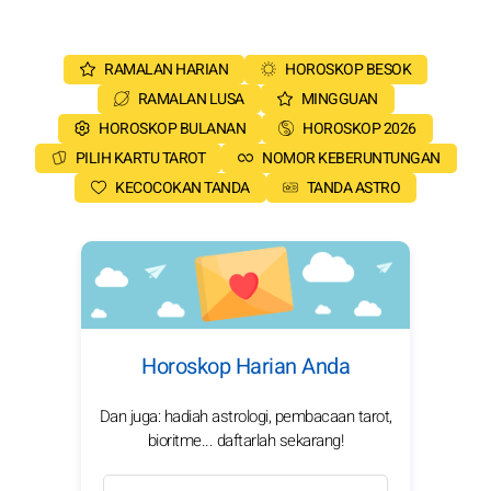
RAMALAN HARIAN
HOROSKOP BESOK
RAMALAN LUSA
MINGGUAN
HOROSKOP BULANAN
HOROSKOP 2026
PILIH KARTU TAROT
NOMOR KEBERUNTUNGAN
KECOCOKAN TANDA
TANDA ASTRO
Horoskop Harian Anda
Dan juga: hadiah astrologi, pembacaan tarot,
bioritme... daftarlah sekarang!