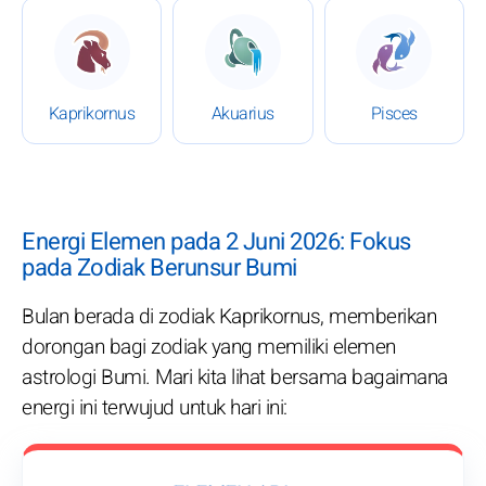
: Horoskop 2 Juni 2026
: Horoskop 2 Juni 2026
: Horoskop
Kaprikornus
Akuarius
Pisces
Energi Elemen pada 2 Juni 2026: Fokus
pada Zodiak Berunsur Bumi
Bulan berada di zodiak Kaprikornus, memberikan
dorongan bagi zodiak yang memiliki elemen
astrologi Bumi. Mari kita lihat bersama bagaimana
energi ini terwujud untuk hari ini: