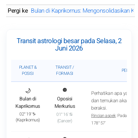
Pergi ke
Bulan di Kaprikornus: Mengonsolidasikan K
Transit astrologi besar pada Selasa, 2
Juni 2026
PLANET &
TRANSIT /
PENGAR
POSISI
FORMASI
: Lihat analisis transit
🌙
🔘
Perhatikan apa yang ter
Bulan di
Oposisi
dan temukan akar mas
Kaprikornus
Merkurius
beraksi.
02° 19' ♑
01° 16' ♋
Rincian aspek
: Pada sekit
(Kaprikornus)
(Cancer)
178° 57'