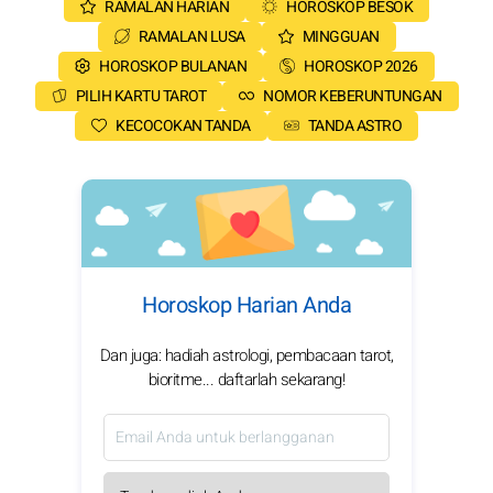
RAMALAN HARIAN
HOROSKOP BESOK
RAMALAN LUSA
MINGGUAN
HOROSKOP BULANAN
HOROSKOP 2026
PILIH KARTU TAROT
NOMOR KEBERUNTUNGAN
KECOCOKAN TANDA
TANDA ASTRO
Horoskop Harian Anda
Dan juga: hadiah astrologi, pembacaan tarot,
bioritme... daftarlah sekarang!