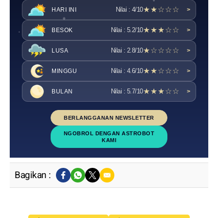
★★☆☆☆
Nilai : 4/10
HARI INI
>
★★★☆☆
Nilai : 5.2/10
BESOK
>
★☆☆☆☆
Nilai : 2.8/10
LUSA
>
★★☆☆☆
Nilai : 4.6/10
MINGGU
>
★★★☆☆
Nilai : 5.7/10
BULAN
>
BERLANGGANAN NEWSLETTER
NGOBROL DENGAN ASTROBOT
KAMI
Bagikan :