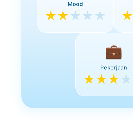
Mood
★★
★★★
💼
Pekerjaan
★★★
★