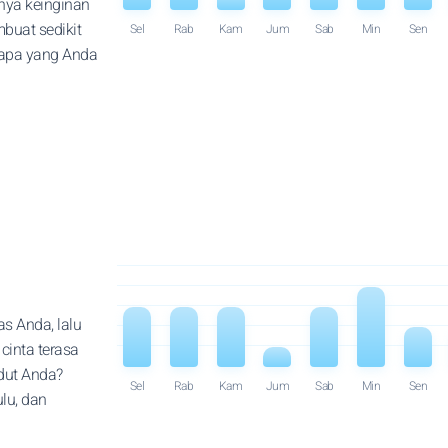
unya keinginan
buat sedikit
Sel
Rab
Kam
Jum
Sab
Min
Sen
 apa yang Anda
s Anda, lalu
cinta terasa
udut Anda?
Sel
Rab
Kam
Jum
Sab
Min
Sen
ulu, dan