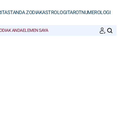
ITAS
TANDA ZODIAK
ASTROLOGI
TAROT
NUMEROLOGI
ODIAK ANDA
ELEMEN SAYA
CARI