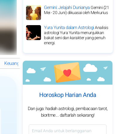
Gemini: Jelajahi Dunianya
Gemini (21
Mei - 20 Juni) dikuasai oleh Merkurius
Yura Yunita dalam Astrologi
Analisis
astrologi Yura Yunita menunjukkan
bakat seni dan karakter yang penuh
energi.
Keuangan
Pekerjaan
Hiburan
Akuarius: Angka Keberuntun
Horoskop Harian Anda
Dan juga: hadiah astrologi, pembacaan tarot,
bioritme... daftarlah sekarang!