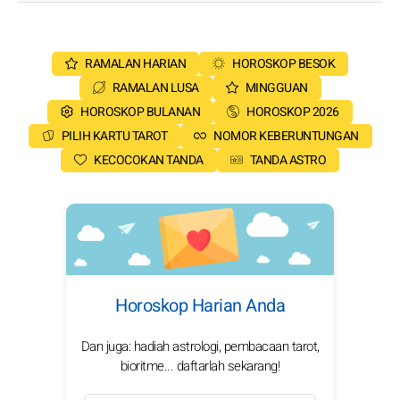
RAMALAN HARIAN
HOROSKOP BESOK
RAMALAN LUSA
MINGGUAN
HOROSKOP BULANAN
HOROSKOP 2026
PILIH KARTU TAROT
NOMOR KEBERUNTUNGAN
KECOCOKAN TANDA
TANDA ASTRO
Horoskop Harian Anda
Dan juga: hadiah astrologi, pembacaan tarot,
bioritme... daftarlah sekarang!