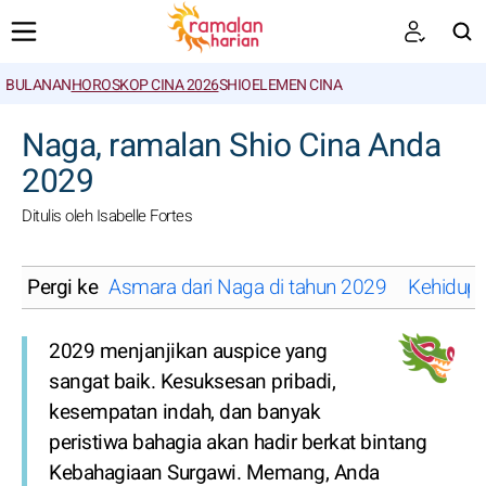
BULANAN
HOROSKOP CINA 2026
SHIO
ELEMEN CINA
CARI
Naga, ramalan Shio Cina Anda
2029
Ditulis oleh Isabelle Fortes
Pergi ke
Asmara dari Naga di tahun 2029
Kehidupa
2029 menjanjikan auspice yang
sangat baik. Kesuksesan pribadi,
kesempatan indah, dan banyak
peristiwa bahagia akan hadir berkat bintang
Kebahagiaan Surgawi. Memang, Anda