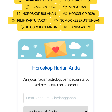
RAMALAN HARIAN
HOROSKOP BESOK
RAMALAN LUSA
MINGGUAN
HOROSKOP BULANAN
HOROSKOP 2026
PILIH KARTU TAROT
NOMOR KEBERUNTUNGAN
KECOCOKAN TANDA
TANDA ASTRO
Horoskop Harian Anda
Dan juga: hadiah astrologi, pembacaan tarot,
bioritme... daftarlah sekarang!