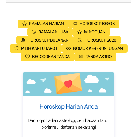
RAMALAN HARIAN
HOROSKOP BESOK
RAMALAN LUSA
MINGGUAN
HOROSKOP BULANAN
HOROSKOP 2026
PILIH KARTU TAROT
NOMOR KEBERUNTUNGAN
KECOCOKAN TANDA
TANDA ASTRO
Horoskop Harian Anda
Dan juga: hadiah astrologi, pembacaan tarot,
bioritme... daftarlah sekarang!