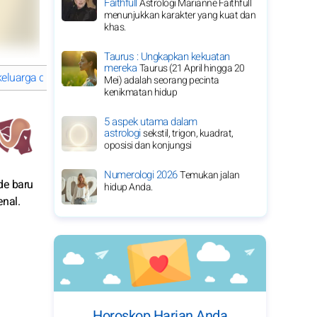
Faithfull
Astrologi Marianne Faithfull
menunjukkan karakter yang kuat dan
khas.
Taurus : Ungkapkan kekuatan
mereka
Taurus (21 April hingga 20
keluarga di tahun 2026
Kerbau: keseimbangan dan kesejahteraan 
Mei) adalah seorang pecinta
kenikmatan hidup
5 aspek utama dalam
astrologi
sekstil, trigon, kuadrat,
oposisi dan konjungsi
Numerologi 2026
Temukan jalan
de baru
hidup Anda.
nal.
Horoskop Harian Anda