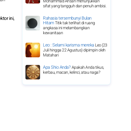
Mohammad Ahsan menunjukkan
sifat yang tangguh dan penuh ambisi.
Rahasia tersembunyi Bulan
or ini,
Hitam
Titik tak terlihat di ruang
angkasa ini melambangkan
kewanitaan
Leo : Selami karisma mereka
Leo (23
Juli hingga 22 Agustus) dipimpin oleh
Matahari
Apa Shio Anda?
Apakah Anda tikus,
kerbau, macan, kelinci, atau naga?