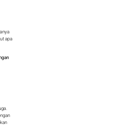
manya
ut apa
engan
uga.
engan
akan