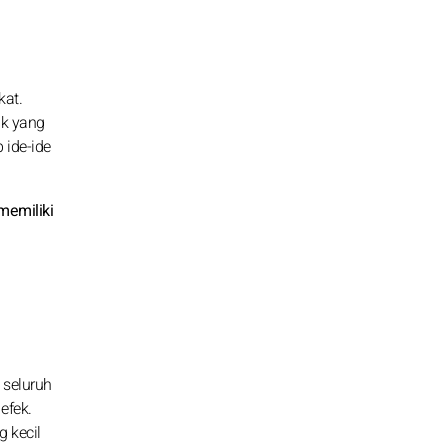
kat.
ik yang
 ide-ide
memiliki
 seluruh
efek.
 kecil